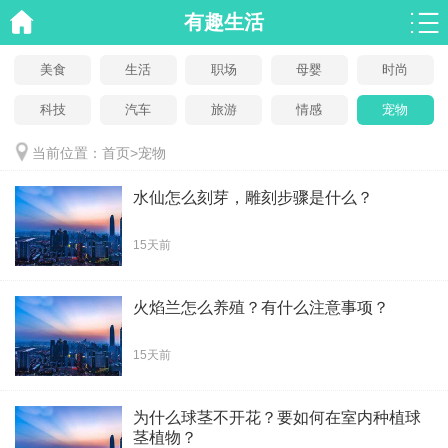
有趣生活
美食
生活
职场
母婴
时尚
科技
汽车
旅游
情感
宠物
当前位置：
首页
>
宠物
水仙怎么刻芽，雕刻步骤是什么？
15天前
火焰兰怎么养殖？有什么注意事项？
15天前
为什么球茎不开花？要如何在室内种植球
茎植物？