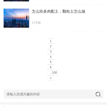
怎么给多肉配土，颗粒土怎么做
17天前
1
2
3
4
5
6
...100
»