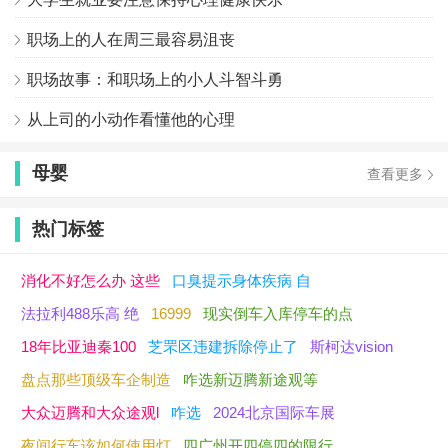
职场上的人在周三最容易沮丧
职场故事：和职场上的小人斗智斗勇
从上司的小动作看懂他的心理
母婴
查看更多
热门标签
消化不好怎么办 这些
口臭提示身体疾病 自
法拉利488乐高 绝
16999
现实倒车入库停车的点
18年比亚迪秦100
芝罘区违建拆除停止了
斯柯达vision
盘点那些顶级车企制造
咋选新迈腾新途观等
大众迈腾和大众途观l
咋选
2024北京国际车展
夜间行车该如何使用灯
四广州开四停四的限行