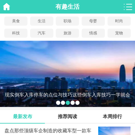
有趣生活
美食
生活
职场
母婴
时尚
科技
汽车
旅游
情感
宠物
现实倒车入库停车的点位与技巧这些倒车入库技巧一学就会
最新发布
推荐阅读
本周排行
盘点那些顶级车企制造的收藏车型一款车