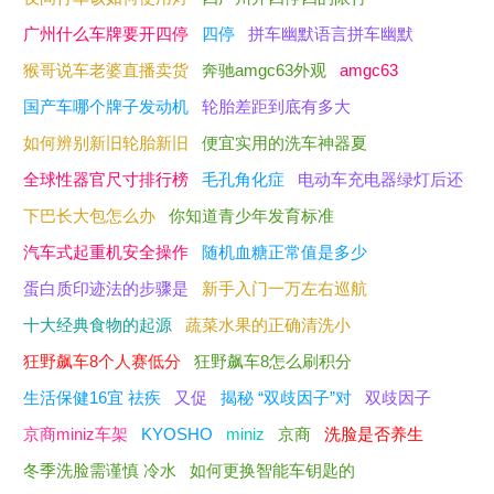
广州什么车牌要开四停
四停
拼车幽默语言拼车幽默
猴哥说车老婆直播卖货
奔驰amgc63外观
amgc63
国产车哪个牌子发动机
轮胎差距到底有多大
如何辨别新旧轮胎新旧
便宜实用的洗车神器夏
全球性器官尺寸排行榜
毛孔角化症
电动车充电器绿灯后还
下巴长大包怎么办
你知道青少年发育标准
汽车式起重机安全操作
随机血糖正常值是多少
蛋白质印迹法的步骤是
新手入门一万左右巡航
十大经典食物的起源
蔬菜水果的正确清洗小
狂野飙车8个人赛低分
狂野飙车8怎么刷积分
生活保健16宜 祛疾
又促
揭秘 “双歧因子”对
双歧因子
京商miniz车架
KYOSHO
miniz
京商
洗脸是否养生
冬季洗脸需谨慎 冷水
如何更换智能车钥匙的