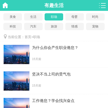
有趣生活
美食
生活
职场
母婴
时尚
科技
汽车
旅游
情感
宠物
当前位置：
首页
>
职场
为什么你会产生职业倦怠？
15天前
坚决不当上司的受气包
15天前
工作倦怠？学会找兴奋点