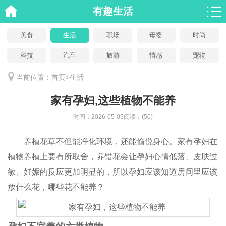
有趣生活
美食
生活
职场
母婴
时尚
科技
汽车
旅游
情感
宠物
当前位置：
首页
>
生活
家有孕妇,这些植物不能养
时间：
2026-05-05
阅读：
(50)
养植花草不但能净化环境，还能愉悦身心。家有孕妇在
植物养植上要有所取舍，养错花会让孕妇心情低落、皮肤过
敏、妊娠的反应更加明显的，所以孕妇应该知道房间里应该
放什么花，哪些花不能养？