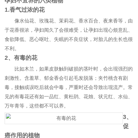
孕妇不宜养的六类植物
1.香气过浓的花
像水仙花、玫瑰花、茉莉花、香水百合、夜来香等，由
于花香很浓，孕妇闻久了会很难受，让孕妇出现心烦意乱、
食欲降低、恶心呕吐、失眠的不良症状，对胎儿的生长也很
不利。
2、有毒的花
比如木兰，如果皮肤触到破损的茎叶时，会出现强烈的
刺激性。含羞草、郁金香会引起毛发脱落；夹竹桃含有剧
毒，接触或误吃后就会中毒，严重时还会导致出现流产。常
见的有毒花还有如一品红、黄杜鹃、花烛、状元红、水仙、
万年青等，这些都不可以养。
3、
促
癌作用的植物