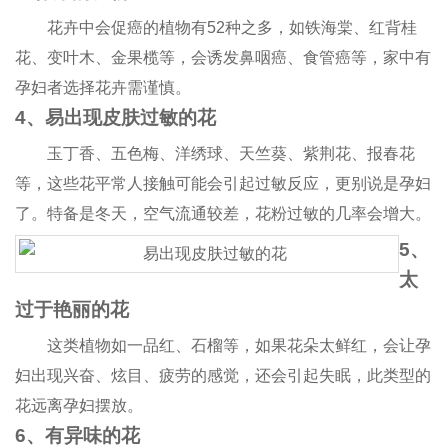
花卉中会促癌的植物有52种之多，如铁海棠、红背桂
花、变叶木、金果榄等，会诱发鼻咽癌、食管癌等，家中有
孕妇者选择花卉需谨慎。
4、易出现皮肤过敏的花
玉丁香、五色梅、洋绣球、天竺葵、紫荆花、报春花
等，这些花平常人接触可能会引起过敏反应，更别说是孕妇
了。特备是冬天，空气流通较差，花粉过敏的几率会增大。
5、
太
过于艳丽的花
这类植物如一品红、石榴等，如果花朵太鲜红，会让孕
妇出现兴奋、炫目、疲劳的感觉，还会引起失眠，此类型的
花远离孕妇摆放。
6、有异味的花