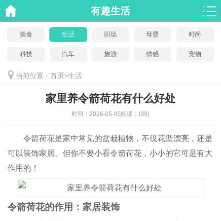
有趣生活
美食
生活
职场
母婴
时尚
科技
汽车
旅游
情感
宠物
当前位置：
首页
>
生活
家里养令箭荷花有什么好处
时间：
2026-05-05
阅读：
(39)
令箭荷花是家中常见的盆栽植物，不仅花型漂亮，还是
可以装饰家居。但你不要小看令箭荷花，小小的它可是有大
作用的！
令箭荷花的作用：家居装饰