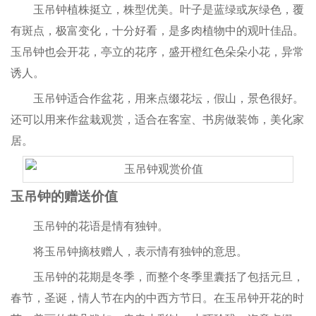
玉吊钟植株挺立，株型优美。叶子是蓝绿或灰绿色，覆
有斑点，极富变化，十分好看，是多肉植物中的观叶佳品。
玉吊钟也会开花，亭立的花序，盛开橙红色朵朵小花，异常
诱人。
玉吊钟适合作盆花，用来点缀花坛，假山，景色很好。
还可以用来作盆栽观赏，适合在客室、书房做装饰，美化家
居。
玉吊钟的赠送价值
玉吊钟的花语是情有独钟。
将玉吊钟摘枝赠人，表示情有独钟的意思。
玉吊钟的花期是冬季，而整个冬季里囊括了包括元旦，
春节，圣诞，情人节在内的中西方节日。在玉吊钟开花的时