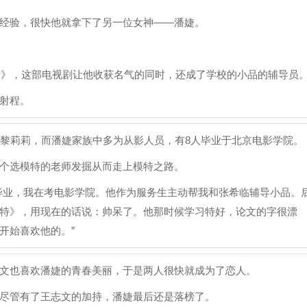
经验，很快他就拿下了另一位女神——潘婕。
示录》，这部电视剧让他收获名气的同时，还成了学校的小品的辅导员
射程。
星黎莉莉，而潘婕家族中多为从影人员，有8人毕业于北京电影学院。
个选模特的老师发掘从而走上模特之路。
毕业，我在考电影学院。他作为服务生主动帮我和张希临辅导小品。
特》，用现在的话说：帅呆了。他那时候学习特好，论文的字很漂
开始喜欢他的。”
文也喜欢潘婕的青春美丽，于是两人很快就成为了恋人。
尽管有了王志文的加持，潘婕最后还是落榜了。