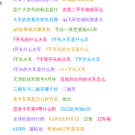
考
是个大加号的标志是什
吉普二手车值得买么
火车的发展史按先后顺
qq飞车惩戒轮胎多久
周
gt5故事模式哪里有
手自一体变速箱m1和
T开头的什么火车
t字头火车是什么车
t开头什么火车
T字开头的火车是什么
t字头火车
T字母开头的火车
T字开头火车
t字头的火车是什么类
t k z字头火车
天津机动车限号4月份
宜昌到台州的火车怎么
三厢车与二厢车哪个好
二厢车
皮卡车底盘怎么样升高
候出
恐龙卡车第4季什么时
2012款奔驰e20
全球轮胎排行榜
k1009次列车12
22座
12车厢
k1009
漏机油
奥迪a6l正时盖容易