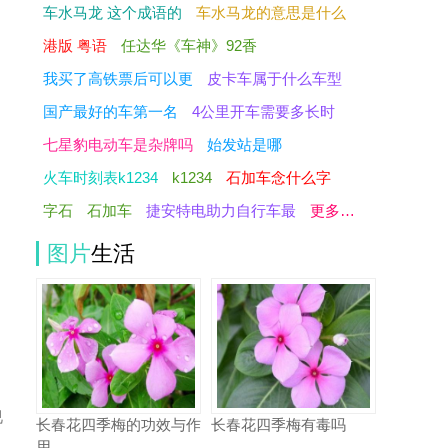
车水马龙 这个成语的
车水马龙的意思是什么
港版 粤语
任达华《车神》92香
我买了高铁票后可以更
皮卡车属于什么车型
国产最好的车第一名
4公里开车需要多长时
七星豹电动车是杂牌吗
始发站是哪
火车时刻表k1234
k1234
石加车念什么字
字石
石加车
捷安特电助力自行车最
更多…
图片
生活
视
长春花四季梅的功效与作
长春花四季梅有毒吗
用