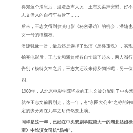
得知这个消息后，潘婕放声大哭，王志文柔声安慰。好不
志文借来的自行车被偷了……
后来，王志文得到参演电影《秘密采访》的机会，潘婕也
女一号的橄榄枝。
潘婕犹豫一番，最后还是选择了出演《黑楼孤魂》，实现
拍完电影后，王志文和潘婕就各自忙碌了起来，两人渐行
告别了模特女神之后，王志文还没来得及惆怅呢，另一位
四、
1988年，从北京电影学院毕业的王志文被分配到了中央
就在王志文前脚刚走，这一年，有“京圈大公主”之称的
定的缘分则在几年之后依然要上演。
同样是这一年，已经在中央戏剧学院读大一的湖北姑娘徐
室》中饰演女司机“杨梅”。