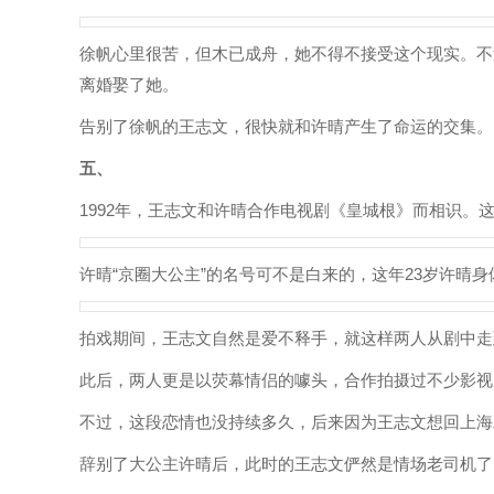
徐帆心里很苦，但木已成舟，她不得不接受这个现实。不
离婚娶了她。
告别了徐帆的王志文，很快就和许晴产生了命运的交集。
五、
1992年，王志文和许晴合作电视剧《皇城根》而相识。
许晴“京圈大公主”的名号可不是白来的，这年23岁许晴
拍戏期间，王志文自然是爱不释手，就这样两人从剧中走
此后，两人更是以荧幕情侣的噱头，合作拍摄过不少影视
不过，这段恋情也没持续多久，后来因为王志文想回上海
辞别了大公主许晴后，此时的王志文俨然是情场老司机了