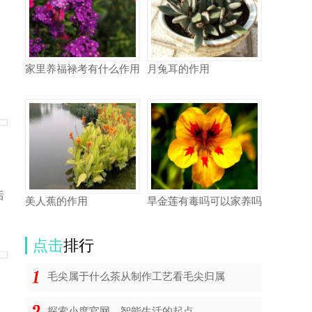
家里养福禄考有什么作用
月兔耳的作用
。
后
美人蕉的作用
旱金莲有毒吗可以家养吗
点击
排行
毛尖属于什么茶从制作工艺看毛尖归属
探索小度官网，智能生活的起点