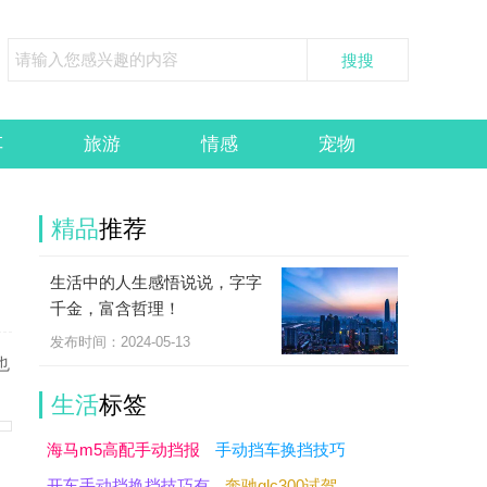
车
旅游
情感
宠物
精品
推荐
生活中的人生感悟说说，字字
千金，富含哲理！
发布时间：2024-05-13
也
生活
标签
海马m5高配手动挡报
手动挡车换挡技巧
开车手动挡换挡技巧有
奔驰glc300试驾