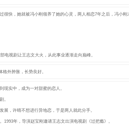
过很快，她就被冯小刚领养了她的心灵，两人相恋7年之后，冯小刚
这部电视剧让王志文大火，从此事业逐渐走向巅峰。
身体格外肿胀，长势良好。
到现实中，成为一对甜蜜的恋人。
剧。
发展，许晴不想进行异地恋，于是两人就此分手。
。1993年，导演赵宝刚邀请王志文出演电视剧《过把瘾》。