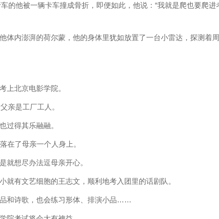
自行车的他被一辆卡车撞成骨折，即便如此，他说：“我就是爬也要爬进
他体内澎湃的荷尔蒙，他的身体里犹如放置了一台小雷达，探测着
考上北京电影学院。
，父亲是工厂工人。
也过得其乐融融。
就落在了母亲一个人身上。
是就想尽办法逗母亲开心。
小就有文艺细胞的王志文，顺利地考入团里的话剧队。
品和诗歌，也会练习形体、排演小品……
学院考试将会大有裨益。