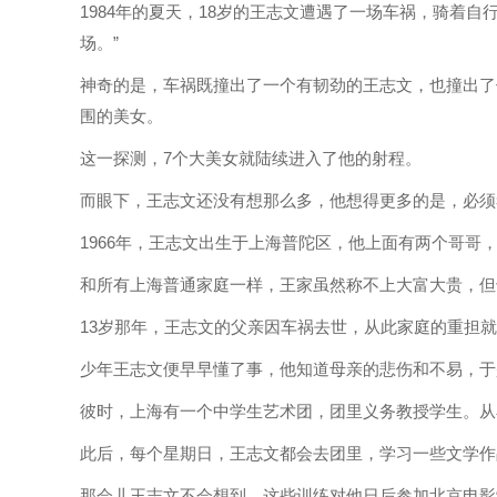
1984年的夏天，18岁的王志文遭遇了一场车祸，骑着
场。”
神奇的是，车祸既撞出了一个有韧劲的王志文，也撞出了
围的美女。
这一探测，7个大美女就陆续进入了他的射程。
而眼下，王志文还没有想那么多，他想得更多的是，必须
1966年，王志文出生于上海普陀区，他上面有两个哥哥
和所有上海普通家庭一样，王家虽然称不上大富大贵，但
13岁那年，王志文的父亲因车祸去世，从此家庭的重担
少年王志文便早早懂了事，他知道母亲的悲伤和不易，于
彼时，上海有一个中学生艺术团，团里义务教授学生。从
此后，每个星期日，王志文都会去团里，学习一些文学作
那会儿王志文不会想到，这些训练对他日后参加北京电影