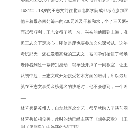
1984年，18岁的王志文前往北京电影学院成都考点参加
他带着母亲四处筹来的200元以及干粮和水，坐了三天
面试很顺利，王志文得了第一名。兴奋的他回到上海，准
但王志文下定决心，即使是爬也要参加文化课考试。这年
考试那天，还在发着高烧的王志文，被同学们抬进了考场
老师看到这一幕特别感动，就单独开辟了一间教室，让王
从初中起，王志文就开始接受艺术方面的培训，所以最后
就在王志文享受金榜题名的快感时，他不会想到，一个叫
二、
林芳兵是苏州人，自幼就喜欢文艺，很早就踏入了演艺圈，
林芳兵长相俊美，此时的她已经主演了《幽谷恋歌》《玉
剧《唐明皇》中饰演的“杨玉环”。