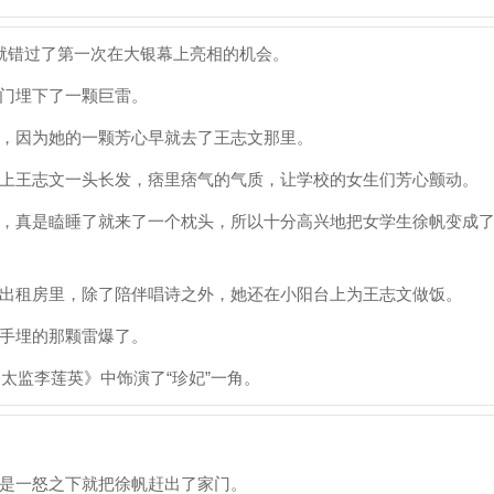
就错过了第一次在大银幕上亮相的机会。
门埋下了一颗巨雷。
，因为她的一颗芳心早就去了王志文那里。
上王志文一头长发，痞里痞气的气质，让学校的女生们芳心颤动。
，真是瞌睡了就来了一个枕头，所以十分高兴地把女学生徐帆变成
出租房里，除了陪伴唱诗之外，她还在小阳台上为王志文做饭。
手埋的那颗雷爆了。
太监李莲英》中饰演了“珍妃”一角。
是一怒之下就把徐帆赶出了家门。