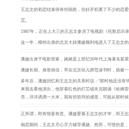
王志文的初恋结束得有些踉跄，但好歹积累了不少的恋爱
三、
1987年，正在上大三的王志文参演了电视剧《伦敦启
这一年，模特出身的北京大妞潘婕顺利地进入了王志文的
潘婕出身于电影世家，姥姥是上世纪30年代上海著名影
潘婕长相、身形俱佳，早在北京幼儿师范读书时，就被一
多年后，潘婕回忆和王志文的关系时说：“那时他还没有
来我去看他演出，他穿着红色的灯芯绒夹克朗诵《哈姆雷
亮，洋洋洒洒一大本，我有些崇拜的感觉，可能从那时候
正所谓，郎有情妾有意。潘婕爱慕王志文的才华，而王志
相恋期间，王志文尽心尽力辅导潘婕。然而，可惜的是，