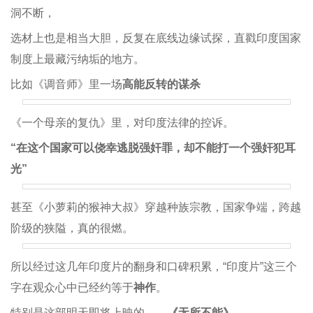
洞不断，
选材上也是相当大胆，反复在底线边缘试探，直戳印度国家
制度上最藏污纳垢的地方。
比如《调音师》里一场
高能反转的谋杀
《一个母亲的复仇》里，对印度法律的控诉。
“在这个国家可以侥幸逃脱强奸罪，却不能打一个强奸犯耳
光”
甚至《小萝莉的猴神大叔》穿越种族宗教，国家争端，跨越
阶级的狭隘，真的很燃。
所以经过这几年印度片的翻身和口碑积累，“印度片”这三个
字在观众心中已经约等于
神作
。
特别是这部明天即将上映的——
《无所不能》