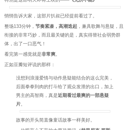
悄悄告诉大家，这部片扒叔已经提前看过了。
整场133分钟，
节奏紧凑，高潮迭起
，兼具歌舞与悬疑，且
衔接的非常巧妙，而且最关键的是，真实得替社会弱势群
体，出了一口恶气！
看完第一感觉就是
非常爽
。
正如豆瓣短评说的那样：
没想到浪漫爱情与动作悬疑能结合的这么完美，
后面拳拳到肉的打斗给了观众发泄的出口，加上
男主的高智商，真是
近期看过最爽的一部悬疑
片
。
故事的开头简直像童话故事一样美好。