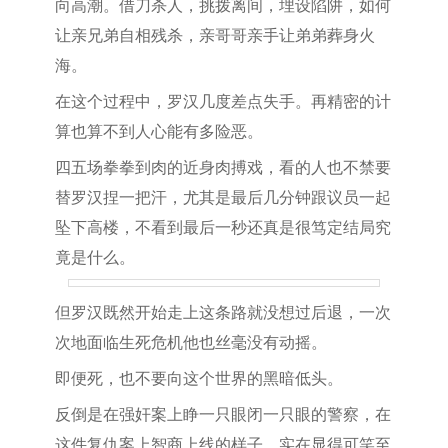
向高潮。借刀杀人，挑拨离间，埋设陷阱，如何
让亲兄弟自相残杀，亲哥哥亲手让弟弟葬身火
海。
在这个过程中，罗汉几度差点失手。再精密的计
算也算不到人心能有多险恶。
四五场拳拳到肉的近身肉搏戏，看的人也不禁要
替罗汉捏一把汗，尤其是最后几分钟跟议员一起
坠下高楼，不看到最后一秒还真是很笃定结局究
竟是什么。
但罗汉既然开始走上这条路就没想过后退，一次
次地面临生死危机他也丝毫没有动摇。
即便死，也不要向这个世界的黑暗低头。
反倒是在强奸案上睁一只眼闭一只眼的警察，在
这件复仇案上智商上线的样子，实在显得可笑至