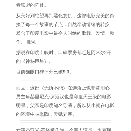
者联盟的阵仗。
从美好到绝望再到黑化复仇，这部电影完美的衔
接了每一个故事的节点，自然牵动情绪的转换，
糅合了印度电影中最令人叫绝的歌舞、爱情、动
作、脑洞。
据说在印度上映时，口碑票房都赶超阿米尔·汗
的《神秘巨星》。
目前猫眼口碑评分已破
9.3
。
而且，这部《无所不能》在选角上也非常用心，
男主角赫里尼克·罗斯汉也是印度天王级的电影
明星，父亲是印度知名导演，所以从小就在电影
的环境中被熏陶，天赋异禀。
女演员亚米·高塔姆作为一个新人演员，也表现