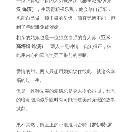
一位眼盲心不盲的大男孩罗汉
（赫里尼克·罗斯
汉 饰演）
，生活得积极乐观，他会修自行车，
也能自己做一顿丰盛的早饭，简直无所不能，但
到了年纪难免被催婚。
相亲的姑娘也是一位独立自强的盲人苏
（亚米·
高塔姆 饰演）
，两人一见钟情，负负得正，彼
此用内心的阳光照亮了眼前的黑暗。
爱情的甜让两人只想用婚姻锁住彼此，就这么幸
福的过一生。
但是，这种完美的爱情总是令人提心吊胆，邪恶
的暗潮汹涌似乎随时有可能把这美好无瑕的故事
掀翻。
果不其然，街区上的小混混阿密特
（罗伊特·罗