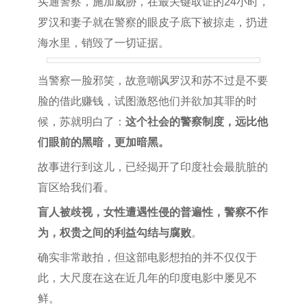
买通警察，施加威胁，在最关键取证的24小时，
罗汉和妻子就在警察的眼皮子底下被掠走，扔进
海水里，销毁了一切证据。
当警察一脸邪笑，故意嘲讽罗汉和苏不过是不要
脸的借此赚钱，试图激怒他们并欲加其罪的时
候，苏就明白了：
这个社会的警察制度，远比他
们眼前的黑暗，更加暗黑。
故事进行到这儿，已经揭开了印度社会最肮脏的
盲区给我们看。
盲人被歧视，女性遭遇性侵的普遍性，警察不作
为，权贵之间的利益勾结与腐败
。
确实非常敢拍，但这部电影想拍的并不仅仅于
此，大尺度在这在近几年的印度电影中屡见不
鲜。