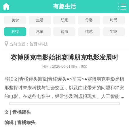
有趣生活
美食
生活
职场
母婴
时尚
科技
汽车
旅游
情感
宠物
当前位置：
首页
>
科技
赛博朋克电影始祖赛博朋克电影发展时
时间：
2026-06-01
阅读：
(65)
导读
文|青橘罐头编辑|青橘罐头●○前言○●赛博朋克电影是指
那些探讨未来科技与社会交互，以及由此带来的问题和冲突
的电影。在这些电影中，经常涉及到虚拟现实、人工智能....
文 | 青橘罐头
编辑 | 青橘罐头