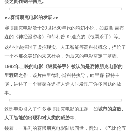
会之间找到平衡点。
●○赛博朋克电影的发展○●
赛博朋克电影源于20世纪80年代的科幻小说，如威廉·吉布
森的《神经漫游者》和菲利普·K·迪克的《银翼杀手》等。
这些小说探讨了虚拟现实、人工智能等高科技概念，描绘了
一个不那么美好的未来社会，为后来的电影奠定了基础。
1982年上映的电影《银翼杀手》被认为是赛博朋克电影的
里程碑之作
，该片由里德利·斯科特执导，哈里森·福特主
演，讲述了一个警探在追捕人造人时发现了许多问题的故
事。
这部电影引入了许多赛博朋克电影的主题，如
城市的腐败、
人工智能的出现和对人类的威胁
等。
接着，一系列的赛博朋克电影陆续问世，例如，《巴比伦五