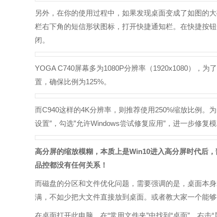
另外，在你的使用过程中，如果发现桌面变成了如图的大
栏右下角的短信形状图标，打开快捷通知栏。在快捷按钮
闭。
YOGA C740屏幕多为1080P分辨率（1920x10
置，确保比例为125%。
而C940这样的4K分辨率，则推荐使用250%缩放比例
设置”，勾选”允许Windows尝试修复应用”，进一步修复
高分屏的缩放模糊，本质上是Win10进入高分屏时代后
品控都没有任何关系！
而磁盘的分区和文件优化问题，需要强调的是，桌面本身
满，不如少把大文件直接放到桌面。或者教大家一个能够
在桌面打开此电脑，在“常用文件夹”中找到“桌面”，右击“