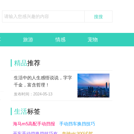
车
旅游
情感
宠物
精品
推荐
生活中的人生感悟说说，字字
千金，富含哲理！
发布时间：2024-05-13
括
生活
标签
海马m5高配手动挡报
手动挡车换挡技巧
开车手动挡换挡技巧有
奔驰glc300试驾