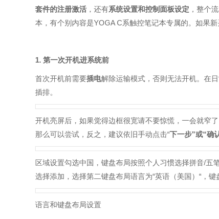
套件的注册激活
，还有
系统设置和控制面板设定
，整个流
本，有个别内容是YOGA C系触控笔记本专属的。如果
1. 第一次开机进系统前
首次开机前需要
插电
解除运输模式，否则无法开机。在日
插排。
开机亮屏后，如果觉得边框很宽请不要惊慌，一会就窄了。
那么可以尝试，反之，建议依旧手动点击“
下一步”或“确
区域设置勾选中国，键盘布局按照个人习惯选择拼音/五
选择添加，选择第二键盘布局语言为“英语（美国）“，键
语言和键盘布局设置