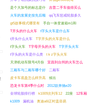
是个大加号的标志是什
吉普二手车值得买么
火车的发展史按先后顺
qq飞车惩戒轮胎多久
gt5故事模式哪里有
手自一体变速箱m1和
T开头的什么火车
t字头火车是什么车
插
t开头什么火车
T字开头的火车是什么
t字头火车
T字母开头的火车
T字开头火车
t字头的火车是什么类
t k z字头火车
天津机动车限号4月份
宜昌到台州的火车怎么
三厢车与二厢车哪个好
二厢车
皮卡车底盘怎么样升高
候出
里
恐龙卡车第4季什么时
2012款奔驰e20
全球轮胎排行榜
k1009次列车12
22座
12车厢
k1009
漏机油
奥迪a6l正时盖容易