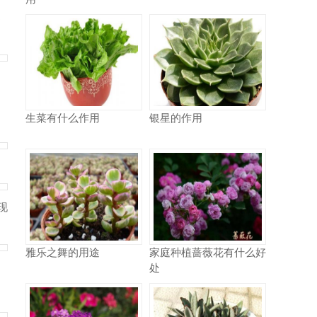
桌
生菜有什么作用
银星的作用
现
雅乐之舞的用途
家庭种植蔷薇花有什么好
处