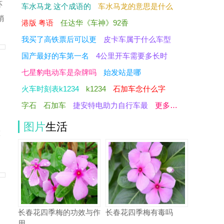
环
车水马龙 这个成语的
车水马龙的意思是什么
稍
港版 粤语
任达华《车神》92香
我买了高铁票后可以更
皮卡车属于什么车型
国产最好的车第一名
4公里开车需要多长时
七星豹电动车是杂牌吗
始发站是哪
火车时刻表k1234
k1234
石加车念什么字
字石
石加车
捷安特电助力自行车最
更多…
图片
生活
做
属
长春花四季梅的功效与作
长春花四季梅有毒吗
用