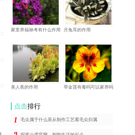
态
家里养福禄考有什么作用
月兔耳的作用
放
美人蕉的作用
旱金莲有毒吗可以家养吗
点击
排行
毛尖属于什么茶从制作工艺看毛尖归属
这
探索小度官网，智能生活的起点