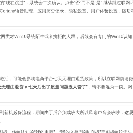
“现在跳过“，系统会二次确认。点击”否“而不是”是“ 继续跳过联网
ortana语音助理、应用历史记录、隐私设置、用户体验设置，随后
”这两类对Win10系统陌生或者抗拒的人群，后续会有专门的Win10认知
激活，可能会影响电商平台七天无理由退货政策，所以在联网前请
天无理由退货 ≠ 七天后出了质量问题没人管了
”，请不要混为一谈。网
列新机必备流程，期间由于后台负载较大所以风扇声音会较吵，这
。
图标，传统认知的“我的电脑”、“我的文档”“控制面板”等图标统统消失