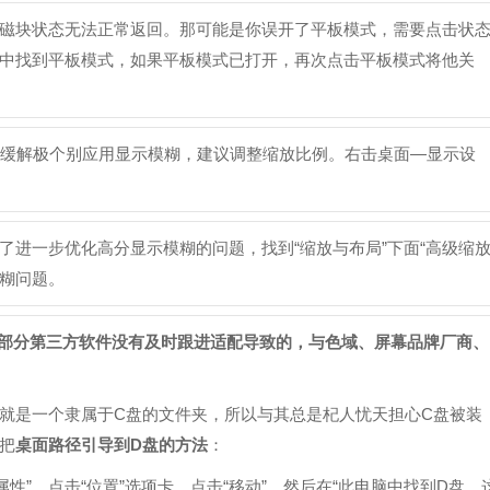
磁块状态无法正常返回。那可能是你误开了平板模式，需要点击状
中找到平板模式，如果平板模式已打开，再次点击平板模式将他关
80），为了缓解极个别应用显示模糊，建议调整缩放比例。右击桌面—显示设
。为了进一步优化高分显示模糊的问题，找到“缩放与布局”下面“高级缩
模糊问题。
，部分第三方软件没有及时跟进适配导致的，与色域、屏幕品牌厂商、
就是一个隶属于C盘的文件夹，所以与其总是杞人忧天担心C盘被装
把
桌面路径引导到D盘的方法
：
属性”，点击“位置”选项卡。点击“移动”，然后在“此电脑中找到D盘。