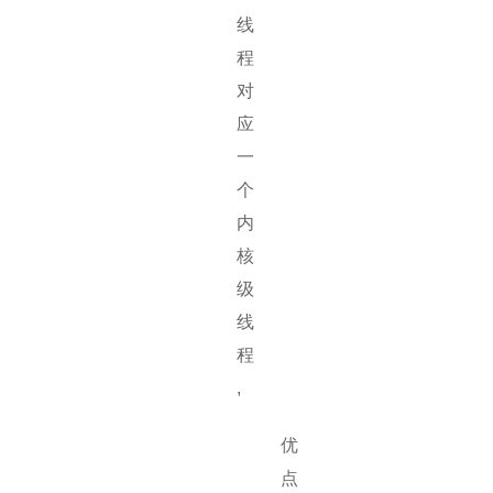
线
程
对
应
一
个
内
核
级
线
程
,
优
点