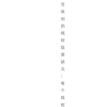
导
致
别
的
线
程
阻
塞
缺
点
:
每
个
线
程