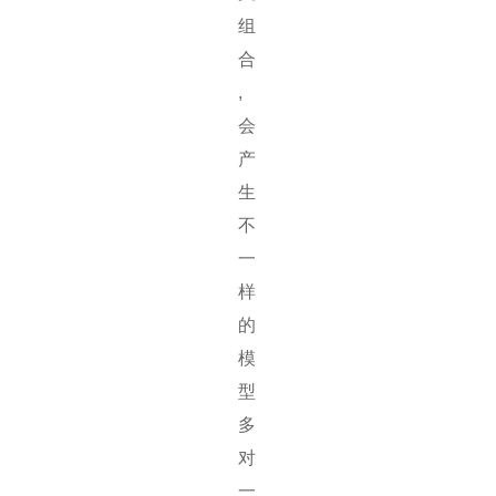
组
合
,
会
产
生
不
一
样
的
模
型
多
对
一