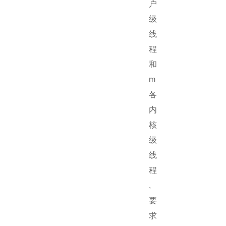
户
级
线
程
和
m
各
内
核
级
线
程
,
要
求