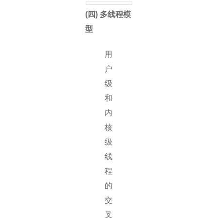
(四) 多线程模
型
用
户
级
和
内
核
级
线
程
的
交
叉