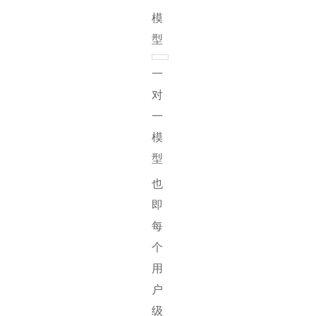
模
型
一
对
一
模
型
也
即
每
个
用
户
级