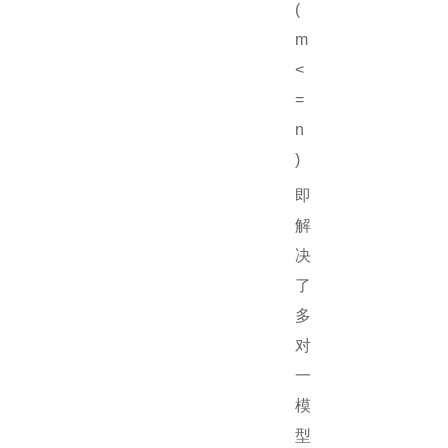
(
m
<
=
n
)
即
解
决
了
多
对
一
模
型