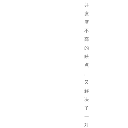
并
发
度
不
高
的
缺
点
,
又
解
决
了
一
对