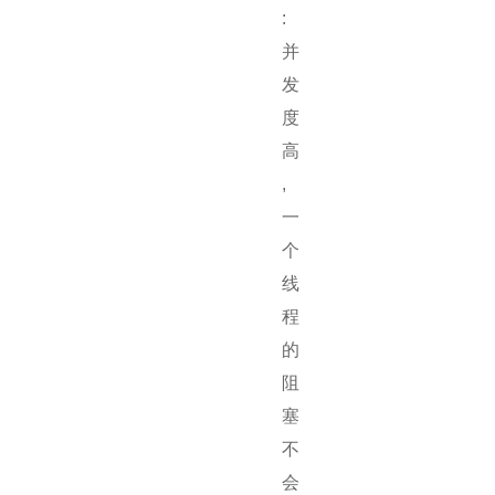
:
并
发
度
高
,
一
个
线
程
的
阻
塞
不
会