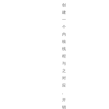
创
建
一
个
内
核
线
程
与
之
对
应
,
开
销