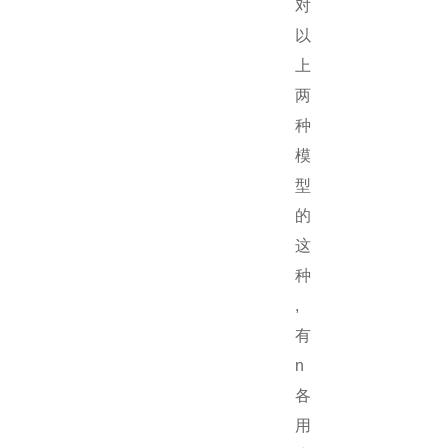
对
以
上
两
种
模
型
的
这
种
,
有
n
各
用