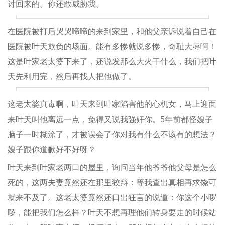
讨回来的。你还敢威胁我。
在医院被打后哭哭啼啼的来到家里，和他父亲诉说着自己在
医院被叶天欺负的场面。能有多惨就说多惨，奇耻大辱啊！
这是叶家老太婆下来了，还说发那么大火干什么，我们把叶
天先利用完，然后再找人把他做了。
这老太婆真毒啊，叶天来到叶家陷害他的心机女，马上迎面
来叶天叫他离远一点，免得又说我强奸你。5年前都怪嫂子
脑子一时糊涂了，才被误会了你对我有什么不该有的想法？
嫂子跟你道歉好不好呀？
叶天来到叶家老两口的屋里，询问当年他爷爷他父母是怎么
死的，这两夫妻竟然还在那里狡辩：等我查出真相再求饶可
就来不及了。这老太婆竟然还口出狂言的说道：你这个小啰
啰，能把我们怎么样？叶天不想再理他们转身要走的时候站