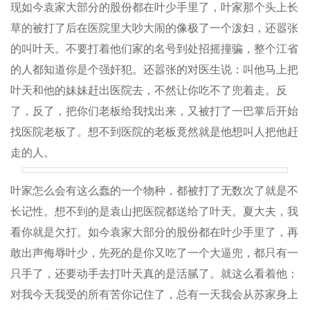
现如今袁家大部分的股份都在叶少手里了，叶家那个头上长
草的被打了后在医院里大吵大闹的像极了一个泼妇，还嚣张
的叫叶天。不要打着他们家的名号到处招摇撞骗，整个江省
的人都知道你是个强奸犯。还嚣张的对医生说：叫他马上把
叶天和他的妹妹赶出医院去，不然让你吃不了兜着走。反
了，反了，把你们老板给我找出来，又被打了一巴掌后开始
找医院老板了。想不到医院的老板竟然就是他想叫人把他赶
走的人。
叶家怎么会有这么蠢的一个物种，都被打了无数次了就是不
长记性。想不到的是袁山把医院都送给了叶天。夏大夫，我
看你就是欠打。如今袁家大部分的股份都在叶少手里了，再
敢出声侮辱叶少，先死的是你又吃了一个大逼兜，都只有一
只手了，还要动手去打叶天真的是活腻了。就这么看着他：
对我今天我受的所有苦你记住了，总有一天我会从苏家身上