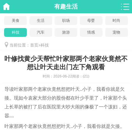
有趣生活
美食
生活
职场
母婴
时尚
科技
汽车
旅游
情感
宠物
当前位置：
首页
>
科技
叶修找黄少天帮忙叶家那两个老家伙竟然不
想让叶天走出门左下角观看
时间：
2026-06-22
阅读：
(21)
导读
叶家那两个老家伙竟然想把叶天..小子，我看你就是欠
揍。现如今袁家大部分的股份都在叶少手里了，叶家那个头
上长草的被打了后在医院里大吵大闹的像极了一个泼妇，还
嚣....
叶家那两个老家伙竟然想把叶天..小子，我看你就是欠揍。