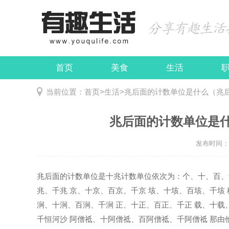
首页
美食
生活
娱乐
民俗
当前位置：
首页
>
生活
>
兆后面的计数单位是什么（兆
兆后面的计数单位是
发布时间：20
兆后面的计数单位是十兆计数单位依次为：个、十、百、千
兆、千兆 京、十京、百京、千京 垓、十垓、百垓、千垓
涧、十涧、百涧、千涧 正、十正、百正、千正 载、十载
千恒河沙 阿僧祗、十阿僧祗、百阿僧祗、千阿僧祗 那由