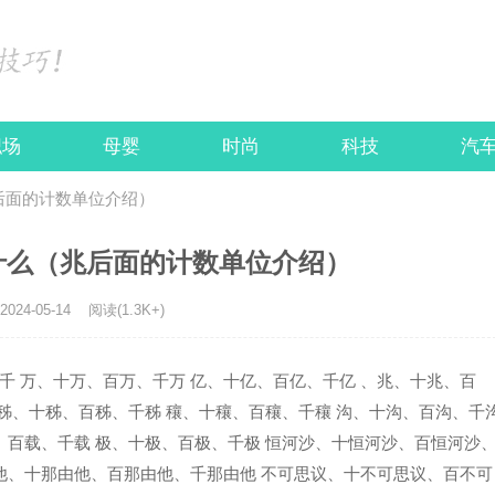
职场
母婴
时尚
科技
汽
后面的计数单位介绍）
什么（兆后面的计数单位介绍）
24-05-14
阅读(1.3K+)
 万、十万、百万、千万 亿、十亿、百亿、千亿 、兆、十兆、百
 秭、十秭、百秭、千秭 穰、十穰、百穰、千穰 沟、十沟、百沟、千
、百载、千载 极、十极、百极、千极 恒河沙、十恒河沙、百恒河沙
他、十那由他、百那由他、千那由他 不可思议、十不可思议、百不可