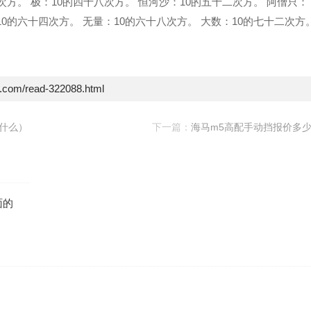
四次方。 极：10的四十八次方。 恒河沙：10的五十二次方。 阿僧只：
10的六十四次方。 无量：10的六十八次方。 大数：10的七十二次方
e.com/read-322088.html
什么）
下一篇：
海马m5高配手动挡报价多
面的