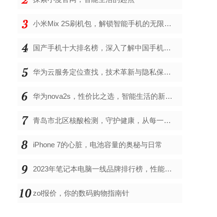
小米Mix 2S刷机包，解锁智能手机的无限可能
国产手机十大排名榜，深入了解中国手机市场的佼佼者
华为云服务定位查找，技术革新与隐私保护的双重奏
华为nova2s，性价比之选，智能生活的新伙伴
青岛市北区核酸检测，守护健康，从每一次检测开始
iPhone 7的心脏，电池容量的奥秘与日常
2023年笔记本电脑一线品牌排行榜，性能、创新与用户满意度的综合考量
zol报价，你的数码购物指南针