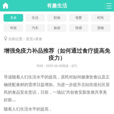
有趣生活
美食
生活
职场
母婴
时尚
科技
汽车
旅游
情感
宠物
当前位置：
首页
>
美食
增强免疫力补品推荐（如何通过食疗提高免
疫力）
时间：
2025-06-30
阅读：
(67)
导读
随着人们生活水平的提高，居民对如何健康饮食以及正
确搭配食材的需求日益增加。为进一步提升北站街道社区居
民的食品安全意识，日前，一场以“共创食安新发展共享美
好新....
随着人们生活水平的提高，