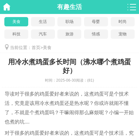
有趣生活
美食
生活
职场
母婴
时尚
科技
汽车
旅游
情感
宠物
当前位置：
首页
>
美食
用冷水煮鸡蛋多长时间（沸水哪个煮鸡蛋
好）
时间：
2025-06-30
阅读：
(81)
导读
对于很多的鸡蛋爱好者来说的，这煮鸡蛋可是个技术
活，究竟是该用冷水煮鸡蛋还是热水呢？你或许就闹不懂
了，不就是个煮鸡蛋吗？干嘛闹得那么麻烦呢？小编一开始
也煮的坑....
对于很多的鸡蛋爱好者来说的，这煮鸡蛋可是个技术活，究