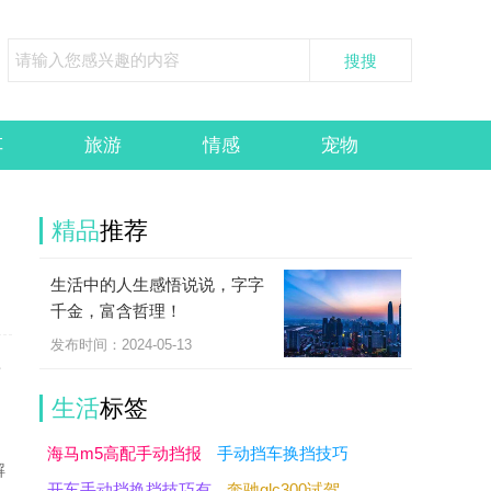
车
旅游
情感
宠物
精品
推荐
生活中的人生感悟说说，字字
千金，富含哲理！
发布时间：2024-05-13
要
生活
标签
不
海马m5高配手动挡报
手动挡车换挡技巧
解
开车手动挡换挡技巧有
奔驰glc300试驾