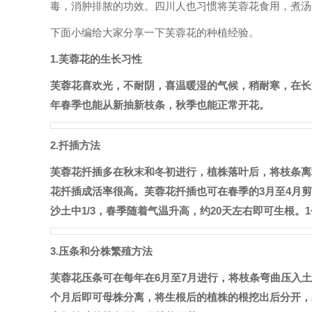
毒，消肿排脓的功效。四川人也习惯将芙蓉花食用，煮汤
下面小编给大家分享一下芙蓉花的种植经验。
1.芙蓉花的生长习性
芙蓉花喜欢光，不耐阴，喜温暖湿的气候，稍耐寒，在长
年春季也能从新抽新枝条，秋季也能正常开花。
2.扦插方法
芙蓉花扦插多在秋末和冬初进行，植株落叶后，将枝条离地
花扦插成活率很高。芙蓉花扦插也可在春季的3月至4月
沙土中1/3，春季随着气温升高，约20天左右即可生根。
3.压条和分株繁殖方法
芙蓉花压条可在每年在6月至7月进行，将枝条弯曲压入
个月后即可母株分离，将生根后的植株的根挖出后分开，