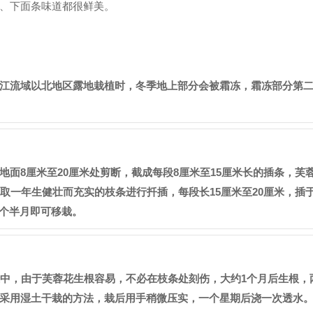
、下面条味道都很鲜美。
江流域以北地区露地栽植时，冬季地上部分会被霜冻，霜冻部分第
面8厘米至20厘米处剪断，截成每段8厘米至15厘米长的插条，芙
剪取
一年生健壮而充实
的枝条进行扦插，每段长15厘米至20厘米，插
1个半月即可移栽。
土中，由于芙蓉花生根容易，不必在枝条处刻伤，大约1个月后生根，
采用湿土干栽的方法，栽后用手稍微压实，一个星期后浇一次透水