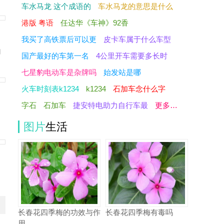
车水马龙 这个成语的
车水马龙的意思是什么
港版 粤语
任达华《车神》92香
我买了高铁票后可以更
皮卡车属于什么车型
响
国产最好的车第一名
4公里开车需要多长时
七星豹电动车是杂牌吗
始发站是哪
火车时刻表k1234
k1234
石加车念什么字
字石
石加车
捷安特电助力自行车最
更多…
图片
生活
！
长春花四季梅的功效与作
长春花四季梅有毒吗
用