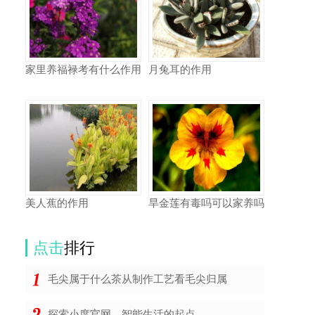
家里养福禄考有什么作用
月兔耳的作用
美人蕉的作用
旱金莲有毒吗可以家养吗
点击
排行
毛尖属于什么茶从制作工艺看毛尖归属
探索小度官网，智能生活的起点