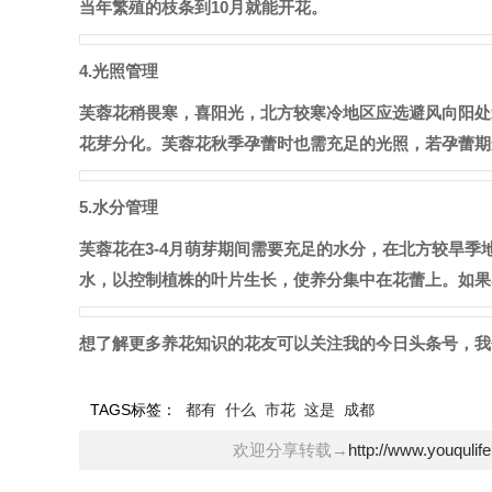
当年繁殖的枝条到10月就能开花。
4.光照管理
芙蓉花稍畏寒，喜阳光，北方较寒冷地区应选避风向阳处
花芽分化。芙蓉花秋季孕蕾时也需充足的光照，若孕蕾期
5.水分管理
芙蓉花在3-4月萌芽期间需要充足的水分，在北方较旱
水，以控制植株的叶片生长，使养分集中在花蕾上。如果
想了解更多养花知识的花友可以关注我的今日头条号，我
TAGS标签：
都有
什么
市花
这是
成都
欢迎分享转载→
http://www.youqulif