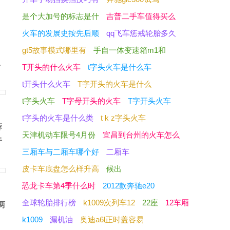
是个大加号的标志是什
吉普二手车值得买么
火车的发展史按先后顺
qq飞车惩戒轮胎多久
gt5故事模式哪里有
手自一体变速箱m1和
二
T开头的什么火车
t字头火车是什么车
t开头什么火车
T字开头的火车是什么
t字头火车
T字母开头的火车
T字开头火车
t字头的火车是什么类
t k z字头火车
蓉
天津机动车限号4月份
宜昌到台州的火车怎么
于
三厢车与二厢车哪个好
二厢车
皮卡车底盘怎么样升高
候出
恐龙卡车第4季什么时
2012款奔驰e20
全球轮胎排行榜
k1009次列车12
22座
12车厢
两
。
k1009
漏机油
奥迪a6l正时盖容易