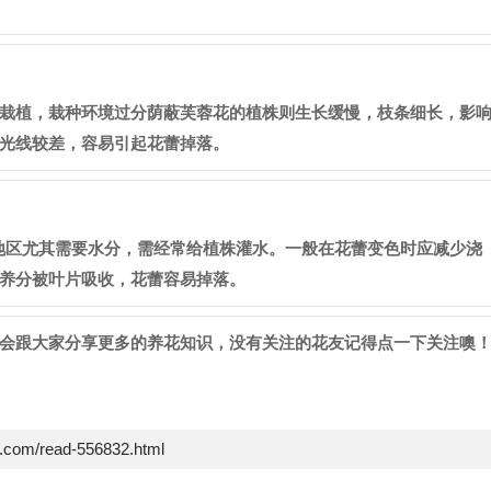
栽植，栽种环境过分荫蔽芙蓉花的植株则生长缓慢，枝条细长，影
光线较差，容易引起花蕾掉落。
季地区尤其需要水分，需经常给植株灌水。一般在花蕾变色时应减少浇
养分被叶片吸收，花蕾容易掉落。
会跟大家分享更多的养花知识，没有关注的花友记得点一下关注噢
e.com/read-556832.html