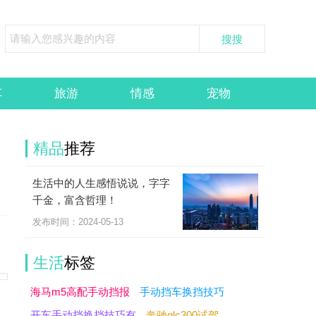
车
旅游
情感
宠物
精品
推荐
生活中的人生感悟说说，字字
千金，富含哲理！
发布时间：2024-05-13
、
生活
标签
海马m5高配手动挡报
手动挡车换挡技巧
开车手动挡换挡技巧有
奔驰glc300试驾