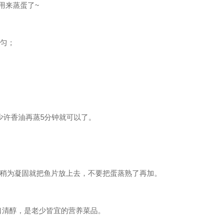
用来蒸蛋了~
均匀；
少许香油再蒸5分钟就可以了。
稍为凝固就把鱼片放上去，不要把蛋蒸熟了再加。
口清醇，是老少皆宜的营养菜品。