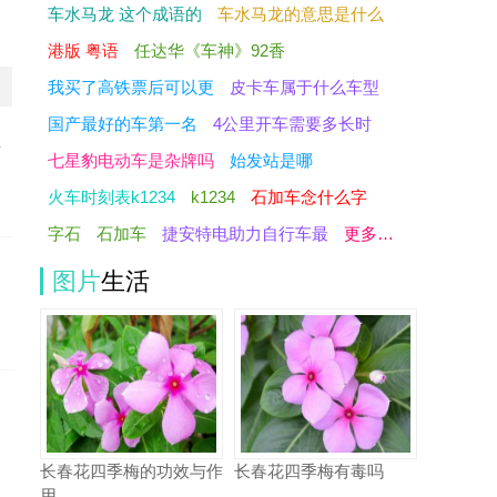
车水马龙 这个成语的
车水马龙的意思是什么
港版 粤语
任达华《车神》92香
我买了高铁票后可以更
皮卡车属于什么车型
国产最好的车第一名
4公里开车需要多长时
少
七星豹电动车是杂牌吗
始发站是哪
火车时刻表k1234
k1234
石加车念什么字
字石
石加车
捷安特电助力自行车最
更多…
图片
生活
长春花四季梅的功效与作
长春花四季梅有毒吗
用