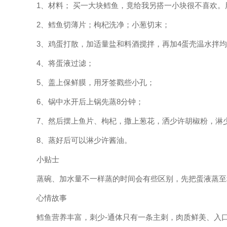
1、材料； 买一大块鳕鱼，竟给我另搭一小块很不喜欢。
2、鳕鱼切薄片；枸杞洗净；小葱切末；
3、鸡蛋打散，加适量盐和料酒搅拌，再加4蛋壳温水拌
4、将蛋液过滤；
5、盖上保鲜膜，用牙签戳些小孔；
6、锅中水开后上锅先蒸8分钟；
7、然后摆上鱼片、枸杞，撒上葱花，洒少许胡椒粉，淋
8、蒸好后可以淋少许酱油。
小贴士
蒸碗、加水量不一样蒸的时间会有些区别，先把蛋液蒸至
心情故事
鳕鱼营养丰富，刺少-通体只有一条主刺，肉质鲜美、入