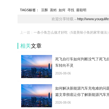
TAGS标签：
豆酥
蒸鳕
如何
寻找
最聪明
欢迎分享转载→
http://www.youqulif
上一篇：
一条小鱼怎么做才好吃（5道美味小鱼的家常做法
相关
文章
死飞自行车如何判断没气了死飞
车转向不灵
2026-08-06
如何解决新能源汽车充电难的问
篇文章彻底让你了解新能源汽车
原理
2026-08-06