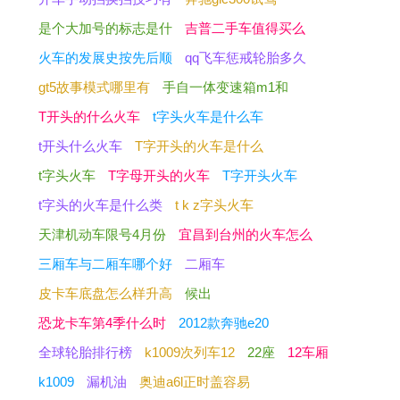
是个大加号的标志是什
吉普二手车值得买么
火车的发展史按先后顺
qq飞车惩戒轮胎多久
gt5故事模式哪里有
手自一体变速箱m1和
T开头的什么火车
t字头火车是什么车
t开头什么火车
T字开头的火车是什么
t字头火车
T字母开头的火车
T字开头火车
t字头的火车是什么类
t k z字头火车
天津机动车限号4月份
宜昌到台州的火车怎么
三厢车与二厢车哪个好
二厢车
皮卡车底盘怎么样升高
候出
恐龙卡车第4季什么时
2012款奔驰e20
全球轮胎排行榜
k1009次列车12
22座
12车厢
k1009
漏机油
奥迪a6l正时盖容易