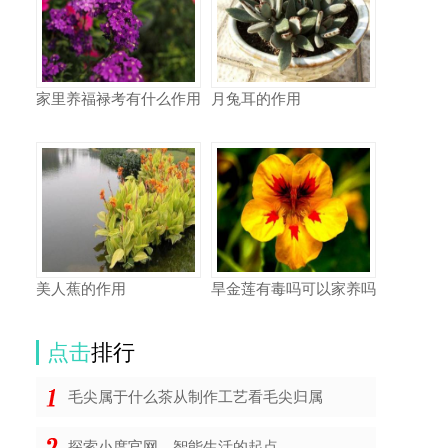
家里养福禄考有什么作用
月兔耳的作用
美人蕉的作用
旱金莲有毒吗可以家养吗
点击
排行
毛尖属于什么茶从制作工艺看毛尖归属
探索小度官网，智能生活的起点