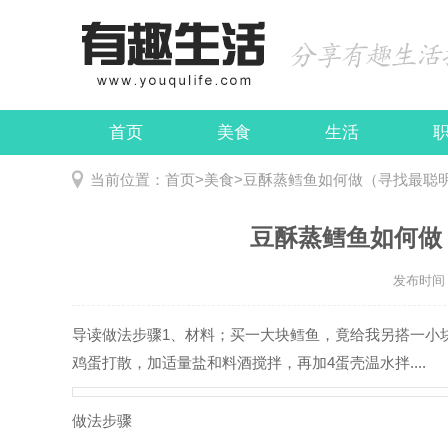
首页
美食
生活
娱乐
民俗
当前位置：
首页
>
美食
>
豆酥蒸鳕鱼如何做（寻找最聪
豆酥蒸鳕鱼如何做
发布时间：2
导读
做法步骤1、材料；买一大块鳕鱼，竟给我另搭一小
鸡蛋打散，加适量盐和料酒搅拌，再加4蛋壳温水拌....
做法步骤