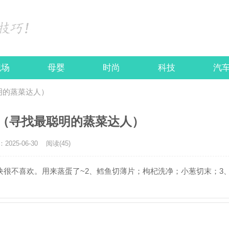
职场
母婴
时尚
科技
汽
明的蒸菜达人）
（寻找最聪明的蒸菜达人）
025-06-30
阅读(45)
块很不喜欢。用来蒸蛋了~2、鳕鱼切薄片；枸杞洗净；小葱切末；3