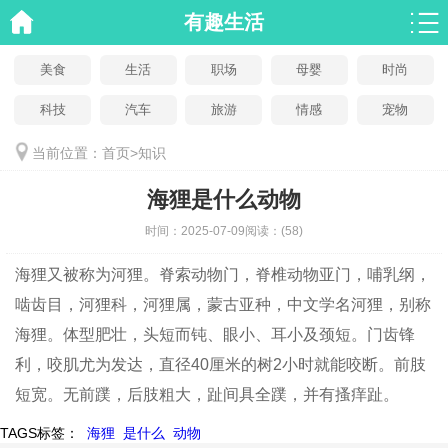
有趣生活
美食
生活
职场
母婴
时尚
科技
汽车
旅游
情感
宠物
当前位置：
首页
>
知识
海狸是什么动物
时间：
2025-07-09
阅读：
(58)
海狸又被称为河狸。脊索动物门，脊椎动物亚门，哺乳纲，
啮齿目，河狸科，河狸属，蒙古亚种，中文学名河狸，别称
海狸。体型肥壮，头短而钝、眼小、耳小及颈短。门齿锋
利，咬肌尤为发达，直径40厘米的树2小时就能咬断。前肢
短宽。无前蹼，后肢粗大，趾间具全蹼，并有搔痒趾。
TAGS标签：
海狸
是什么
动物