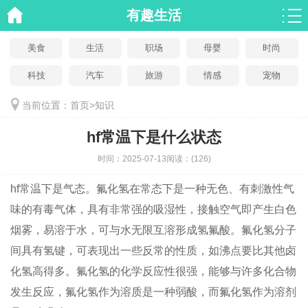
有趣生活
美食
生活
职场
母婴
时尚
科技
汽车
旅游
情感
宠物
当前位置：
首页
>
知识
hf常温下是什么状态
时间：
2025-07-13
阅读：
(126)
hf常温下是气态。氟化氢在常态下是一种无色、有刺激性气
味的有毒气体，具有非常强的吸湿性，接触空气即产生白色
烟雾，易溶于水，可与水无限互溶形成氢氟酸。氟化氢分子
间具有氢键，可表现出一些反常的性质，如沸点要比其他卤
化氢高得多。氟化氢的化学反应性很强，能够与许多化合物
发生反应，氟化氢作为溶质是一种弱酸，而氟化氢作为溶剂