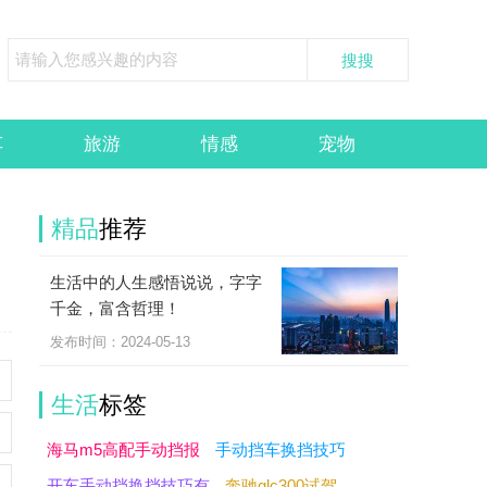
车
旅游
情感
宠物
精品
推荐
生活中的人生感悟说说，字字
千金，富含哲理！
发布时间：2024-05-13
生活
标签
海马m5高配手动挡报
手动挡车换挡技巧
开车手动挡换挡技巧有
奔驰glc300试驾