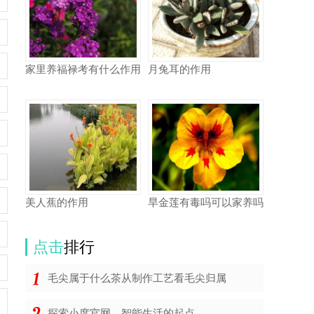
家里养福禄考有什么作用
月兔耳的作用
美人蕉的作用
旱金莲有毒吗可以家养吗
点击
排行
毛尖属于什么茶从制作工艺看毛尖归属
探索小度官网，智能生活的起点