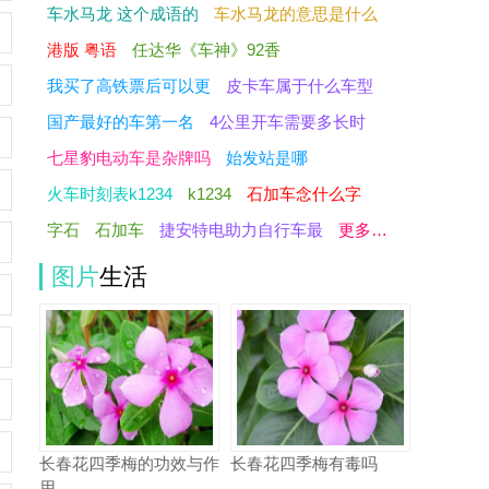
车水马龙 这个成语的
车水马龙的意思是什么
港版 粤语
任达华《车神》92香
我买了高铁票后可以更
皮卡车属于什么车型
国产最好的车第一名
4公里开车需要多长时
七星豹电动车是杂牌吗
始发站是哪
火车时刻表k1234
k1234
石加车念什么字
字石
石加车
捷安特电助力自行车最
更多…
图片
生活
长春花四季梅的功效与作
长春花四季梅有毒吗
用