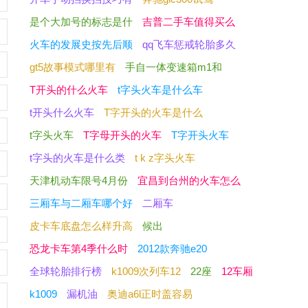
是个大加号的标志是什
吉普二手车值得买么
火车的发展史按先后顺
qq飞车惩戒轮胎多久
gt5故事模式哪里有
手自一体变速箱m1和
T开头的什么火车
t字头火车是什么车
t开头什么火车
T字开头的火车是什么
t字头火车
T字母开头的火车
T字开头火车
t字头的火车是什么类
t k z字头火车
天津机动车限号4月份
宜昌到台州的火车怎么
三厢车与二厢车哪个好
二厢车
皮卡车底盘怎么样升高
候出
恐龙卡车第4季什么时
2012款奔驰e20
全球轮胎排行榜
k1009次列车12
22座
12车厢
k1009
漏机油
奥迪a6l正时盖容易