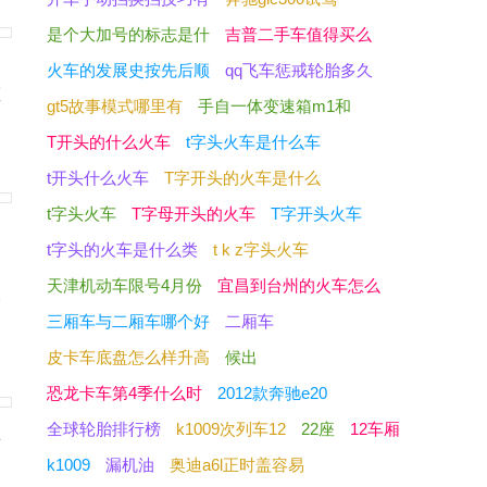
是个大加号的标志是什
吉普二手车值得买么
的
火车的发展史按先后顺
qq飞车惩戒轮胎多久
拒
gt5故事模式哪里有
手自一体变速箱m1和
T开头的什么火车
t字头火车是什么车
t开头什么火车
T字开头的火车是什么
t字头火车
T字母开头的火车
T字开头火车
t字头的火车是什么类
t k z字头火车
，
天津机动车限号4月份
宜昌到台州的火车怎么
基
三厢车与二厢车哪个好
二厢车
皮卡车底盘怎么样升高
候出
恐龙卡车第4季什么时
2012款奔驰e20
全球轮胎排行榜
k1009次列车12
22座
12车厢
止
k1009
漏机油
奥迪a6l正时盖容易