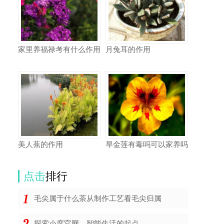
家里养福禄考有什么作用
月兔耳的作用
美人蕉的作用
旱金莲有毒吗可以家养吗
点击
排行
毛尖属于什么茶从制作工艺看毛尖归属
探索小度官网，智能生活的起点