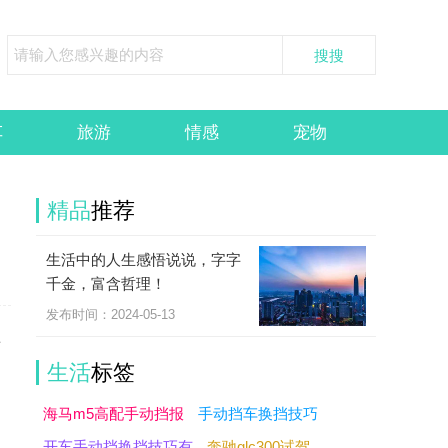
车
旅游
情感
宠物
精品
推荐
生活中的人生感悟说说，字字
千金，富含哲理！
发布时间：2024-05-13
女
生活
标签
海马m5高配手动挡报
手动挡车换挡技巧
开车手动挡换挡技巧有
奔驰glc300试驾