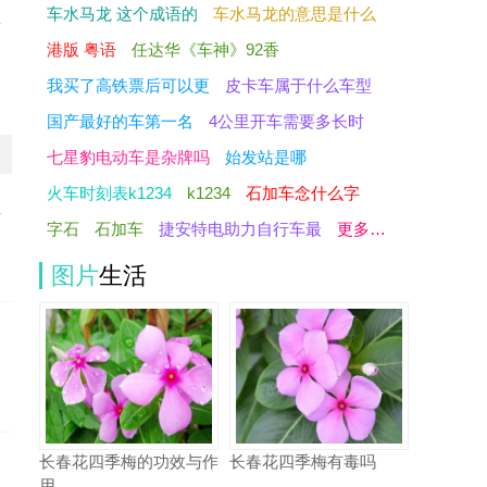
车水马龙 这个成语的
车水马龙的意思是什么
班
港版 粤语
任达华《车神》92香
我买了高铁票后可以更
皮卡车属于什么车型
国产最好的车第一名
4公里开车需要多长时
七星豹电动车是杂牌吗
始发站是哪
火车时刻表k1234
k1234
石加车念什么字
少
字石
石加车
捷安特电助力自行车最
更多…
图片
生活
长春花四季梅的功效与作
长春花四季梅有毒吗
用