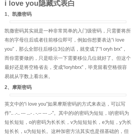
i love you隐藏式表白
1、凯撒密码
凯撒密码其实就是一种非常简单的入门级密码，只需要将所
有的字母往后或者往前移位即可，例如你想要表达“i love
you”，那么全部往后移位3位的话，就变成了“l oryh brx”，
而你需要做的，只是暗示一下需要移位几位就好了。但这个
最好还是将空格省去，变成“loryhbrx”，毕竟留着空格很容
易就从字数上看出来。
2、摩斯密码
英文中的“i love you”如果摩斯密码的方式来表达，可以写
作“.. .-.. --- ...- . -.-- --- ..-”。其中的i的密码为短短，l的密码为
短长短短，o的密码为长长长，v为短短短长，e为短，y为长
短长长，u为短短长。这种加密方法其实也是很基础的，但