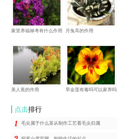
家里养福禄考有什么作用
月兔耳的作用
美人蕉的作用
旱金莲有毒吗可以家养吗
点击
排行
毛尖属于什么茶从制作工艺看毛尖归属
探索小度官网，智能生活的起点