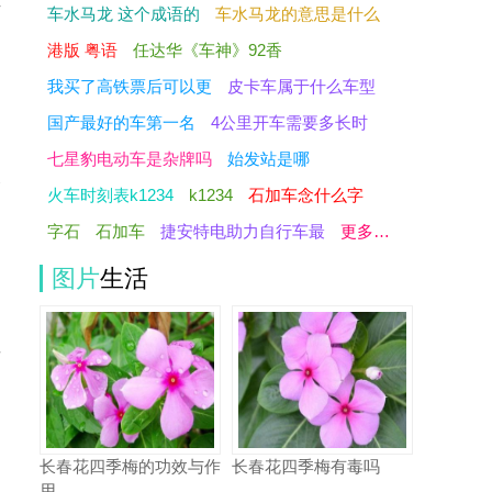
车水马龙 这个成语的
车水马龙的意思是什么
港版 粤语
任达华《车神》92香
我买了高铁票后可以更
皮卡车属于什么车型
的
国产最好的车第一名
4公里开车需要多长时
七星豹电动车是杂牌吗
始发站是哪
使
火车时刻表k1234
k1234
石加车念什么字
字石
石加车
捷安特电助力自行车最
更多…
图片
生活
牛
到
长春花四季梅的功效与作
长春花四季梅有毒吗
用