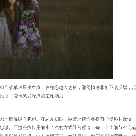
组合或单独星座本身，在相恋越久之后，那份情感非但不减反增，
推移，爱情愈发深厚的星座魅力。
家一般温暖而包容。在恋爱初期，巨蟹座或许显得有些慢热和谨慎
忠诚。巨蟹座擅长用细水长流的方式经营感情，每一个小细节都充
氛围就越发浓厚，让人沉醉其中，无法自拔。他们的深情与专一，