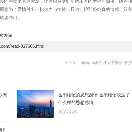
漫的举动来表达爱意，让伴侣感受到前所未有的幸福与甜蜜。随着
愿意为了爱情付出一切努力与牺牲，只为守护那份纯真的情感。双
璀璨夺目。
愈发深
e.com/read-917606.html
下一篇：
海马m5高配手动挡报价多
沙洲
岳阳楼记的思想感情 岳阳楼记表达了
什么样的思想感情
2026-07-25
写作