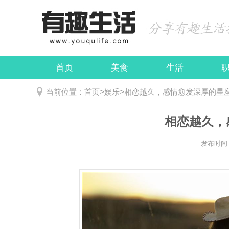
首页
美食
生活
娱乐
民俗
当前位置：
首页
>
娱乐
>
相恋越久，感情愈发深厚的星
相恋越久，
发布时间：2