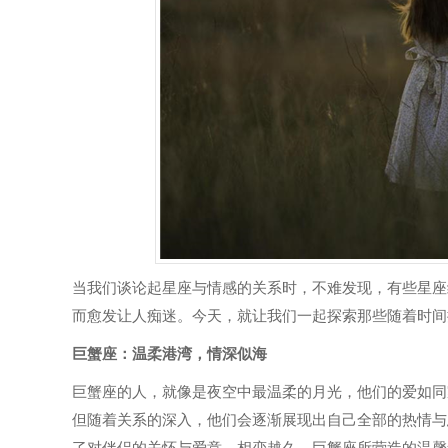
当我们谈论起星座与情感的关系时，不难发现，有些星座
而愈发让人痴迷。今天，就让我们一起探索那些随着时间
巨蟹座：温柔港湾，情深似海
巨蟹座的人，就像是夜空中最温柔的月光，他们的爱如同
但随着关系的深入，他们会逐渐展现出自己全部的热情与
了对伴侣的关怀与爱意。相恋越久，巨蟹座所营造的温馨