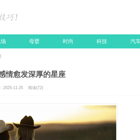
职场
母婴
时尚
科技
汽
座
感情愈发深厚的星座
025-11-25
阅读(72)