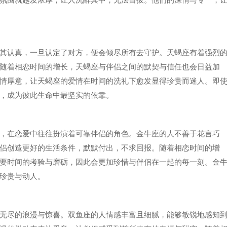
其认真，一旦认定了对方，便会倾尽所有去守护。天蝎座有着强烈
随着相恋时间的增长，天蝎座与伴侣之间的默契与信任也会日益加
情厚意，让天蝎座的爱情在时间的洗礼下愈发显得珍贵而迷人。即
，成为彼此生命中最坚实的依靠。
，在恋爱中往往扮演着可靠伴侣的角色。金牛座的人不善于花言巧
侣创造更好的生活条件，默默付出，不求回报。随着相恋时间的增
要时间的考验与磨砺，因此会更加珍惜与伴侣在一起的每一刻。金
珍贵与动人。
无尽的浪漫与惊喜。双鱼座的人情感丰富且细腻，能够敏锐地感知