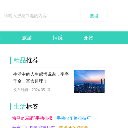
车
旅游
情感
宠物
精品
推荐
生活中的人生感悟说说，字字
千金，富含哲理！
发布时间：2024-05-13
生活
标签
海马m5高配手动挡报
手动挡车换挡技巧
开车手动挡换挡技巧有
奔驰glc300试驾