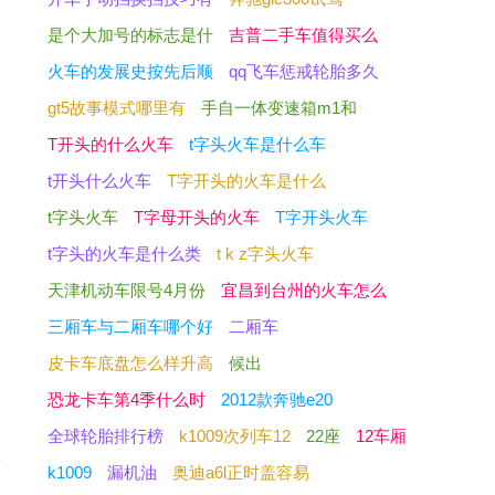
是个大加号的标志是什
吉普二手车值得买么
火车的发展史按先后顺
qq飞车惩戒轮胎多久
gt5故事模式哪里有
手自一体变速箱m1和
T开头的什么火车
t字头火车是什么车
t开头什么火车
T字开头的火车是什么
t字头火车
T字母开头的火车
T字开头火车
t字头的火车是什么类
t k z字头火车
天津机动车限号4月份
宜昌到台州的火车怎么
反
三厢车与二厢车哪个好
二厢车
皮卡车底盘怎么样升高
候出
恐龙卡车第4季什么时
2012款奔驰e20
，
全球轮胎排行榜
k1009次列车12
22座
12车厢
满
k1009
漏机油
奥迪a6l正时盖容易
让