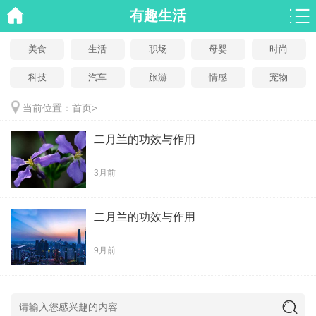
有趣生活
美食
生活
职场
母婴
时尚
科技
汽车
旅游
情感
宠物
当前位置：
首页
>
二月兰的功效与作用
3月前
二月兰的功效与作用
9月前