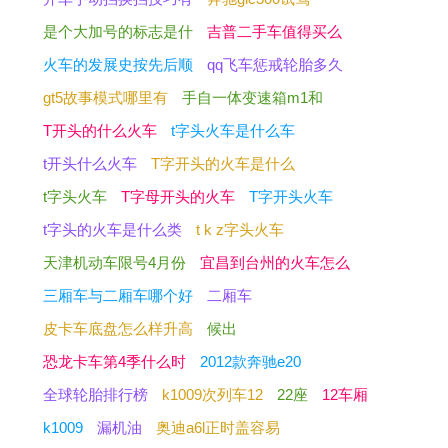
是个大加号的标志是什
吉普二手车值得买么
火车的发展史按先后顺
qq飞车惩戒轮胎多久
gt5故事模式哪里有
手自一体变速箱m1和
T开头的什么火车
t字头火车是什么车
t开头什么火车
T字开头的火车是什么
t字头火车
T字母开头的火车
T字开头火车
t字头的火车是什么类
t k z字头火车
天津机动车限号4月份
宜昌到台州的火车怎么
三厢车与二厢车哪个好
二厢车
皮卡车底盘怎么样升高
候出
恐龙卡车第4季什么时
2012款奔驰e20
全球轮胎排行榜
k1009次列车12
22座
12车厢
k1009
漏机油
奥迪a6l正时盖容易