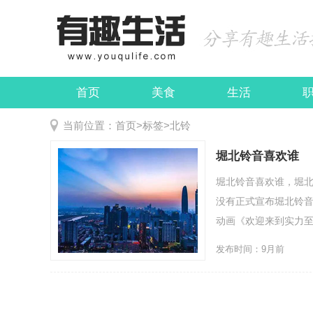
首页
美食
生活
娱乐
民俗
当前位置：
首页
>
标签
>
北铃
堀北铃音喜欢谁
堀北铃音喜欢谁，堀
没有正式宣布堀北铃音
动画《欢迎来到实力至
发布时间：9月前