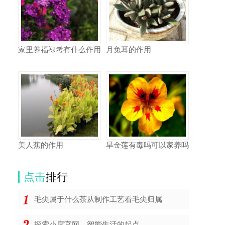
家里养福禄考有什么作用
月兔耳的作用
美人蕉的作用
旱金莲有毒吗可以家养吗
点击
排行
毛尖属于什么茶从制作工艺看毛尖归属
探索小度官网，智能生活的起点