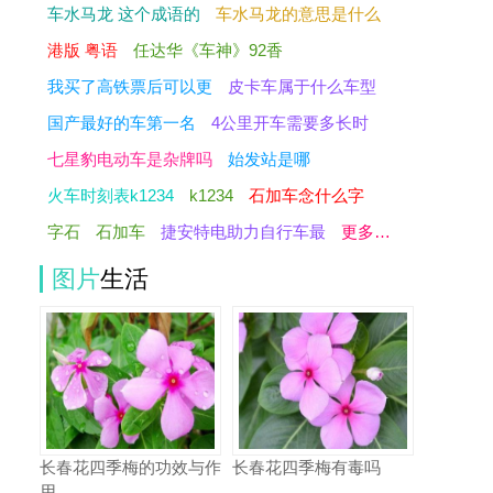
车水马龙 这个成语的
车水马龙的意思是什么
港版 粤语
任达华《车神》92香
我买了高铁票后可以更
皮卡车属于什么车型
国产最好的车第一名
4公里开车需要多长时
七星豹电动车是杂牌吗
始发站是哪
火车时刻表k1234
k1234
石加车念什么字
字石
石加车
捷安特电助力自行车最
更多…
图片
生活
长春花四季梅的功效与作
长春花四季梅有毒吗
用