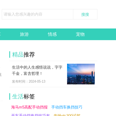
车
旅游
情感
宠物
精品
推荐
生活中的人生感悟说说，字字
并
千金，富含哲理！
视
发布时间：2024-05-13
生活
标签
海马m5高配手动挡报
手动挡车换挡技巧
开车手动挡换挡技巧有
奔驰glc300试驾