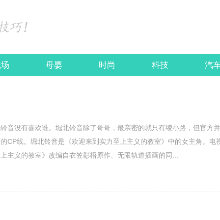
职场
母婴
时尚
科技
汽
北铃音没有喜欢谁。堀北铃音除了哥哥，最亲密的就只有绫小路，但官方
的CP线。堀北铃音是《欢迎来到实力至上主义的教室》中的女主角。电
上主义的教室》改编自衣笠彰梧原作、无限轨道插画的同...