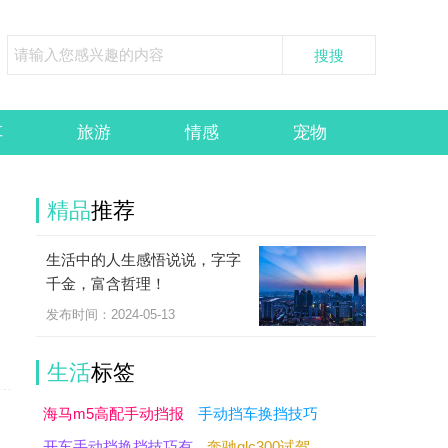
车
旅游
情感
宠物
精品
推荐
生活中的人生感悟说说，字字
细
千金，富含哲理！
中
发布时间：2024-05-13
生活
标签
海马m5高配手动挡报
手动挡车换挡技巧
开车手动挡换挡技巧有
奔驰glc300试驾