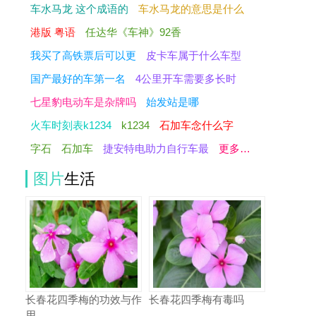
车水马龙 这个成语的
车水马龙的意思是什么
港版 粤语
任达华《车神》92香
我买了高铁票后可以更
皮卡车属于什么车型
国产最好的车第一名
4公里开车需要多长时
七星豹电动车是杂牌吗
始发站是哪
火车时刻表k1234
k1234
石加车念什么字
字石
石加车
捷安特电助力自行车最
更多…
图片
生活
长春花四季梅的功效与作
长春花四季梅有毒吗
用