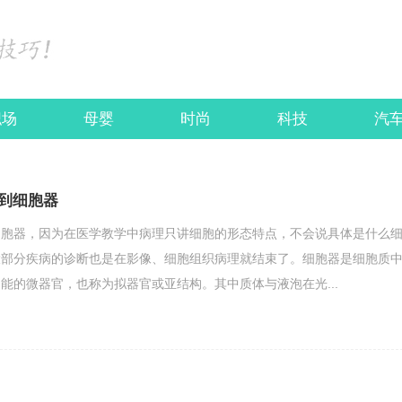
职场
母婴
时尚
科技
汽
到细胞器
细胞器，因为在医学教学中病理只讲细胞的形态特点，不会说具体是什么
大部分疾病的诊断也是在影像、细胞组织病理就结束了。细胞器是细胞质
能的微器官，也称为拟器官或亚结构。其中质体与液泡在光...