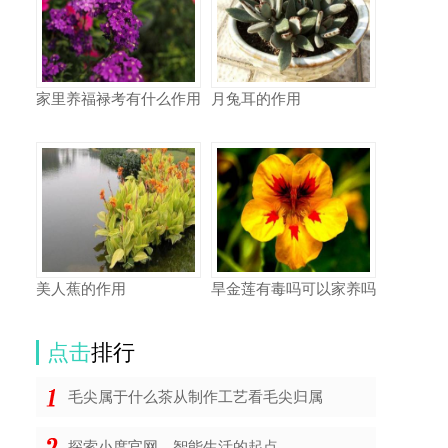
家里养福禄考有什么作用
月兔耳的作用
美人蕉的作用
旱金莲有毒吗可以家养吗
点击
排行
毛尖属于什么茶从制作工艺看毛尖归属
探索小度官网，智能生活的起点