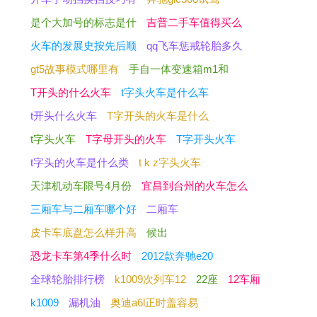
是个大加号的标志是什
吉普二手车值得买么
火车的发展史按先后顺
qq飞车惩戒轮胎多久
gt5故事模式哪里有
手自一体变速箱m1和
T开头的什么火车
t字头火车是什么车
t开头什么火车
T字开头的火车是什么
t字头火车
T字母开头的火车
T字开头火车
t字头的火车是什么类
t k z字头火车
天津机动车限号4月份
宜昌到台州的火车怎么
三厢车与二厢车哪个好
二厢车
皮卡车底盘怎么样升高
候出
恐龙卡车第4季什么时
2012款奔驰e20
全球轮胎排行榜
k1009次列车12
22座
12车厢
k1009
漏机油
奥迪a6l正时盖容易