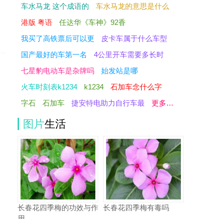
车水马龙 这个成语的
车水马龙的意思是什么
港版 粤语
任达华《车神》92香
我买了高铁票后可以更
皮卡车属于什么车型
国产最好的车第一名
4公里开车需要多长时
七星豹电动车是杂牌吗
始发站是哪
火车时刻表k1234
k1234
石加车念什么字
字石
石加车
捷安特电助力自行车最
更多…
图片
生活
长春花四季梅的功效与作
长春花四季梅有毒吗
用