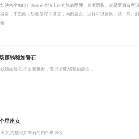
稳如铁塔坐如山）南拳在身法上讲究脱肩团胛，直项圆胸。就是两肩有意
前微合，下巴颏向里收使脖子挺直，胸部微含。这样可以使胸、背、肩、
....
场赚钱稳如磐石
稳如磐石,不是老板命，但职场赚,钱稳如磐石...
个星座女
女,内核稳如磐石的四个星,座女...