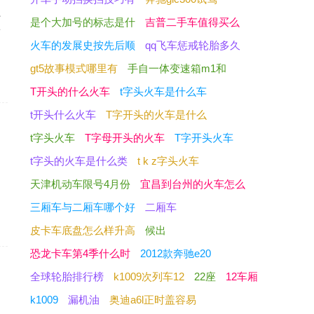
识
是个大加号的标志是什
吉普二手车值得买么
肘
火车的发展史按先后顺
qq飞车惩戒轮胎多久
gt5故事模式哪里有
手自一体变速箱m1和
T开头的什么火车
t字头火车是什么车
t开头什么火车
T字开头的火车是什么
t字头火车
T字母开头的火车
T字开头火车
t字头的火车是什么类
t k z字头火车
天津机动车限号4月份
宜昌到台州的火车怎么
三厢车与二厢车哪个好
二厢车
皮卡车底盘怎么样升高
候出
恐龙卡车第4季什么时
2012款奔驰e20
全球轮胎排行榜
k1009次列车12
22座
12车厢
k1009
漏机油
奥迪a6l正时盖容易