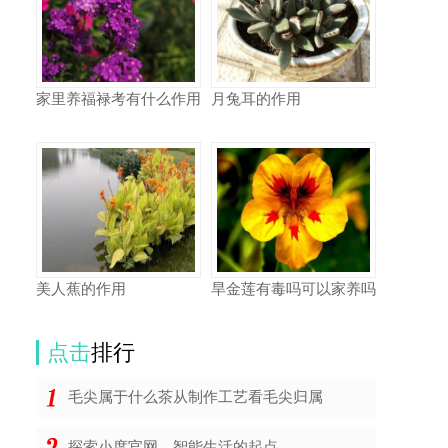
家里养福禄考有什么作用
月兔耳的作用
美人蕉的作用
旱金莲有毒吗可以家养吗
点击
排行
毛尖属于什么茶从制作工艺看毛尖归属
探索小度官网，智能生活的起点