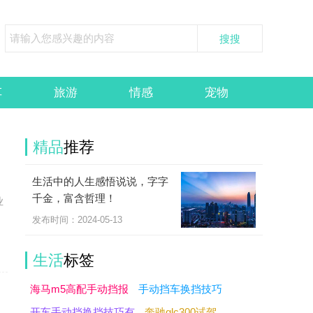
车
旅游
情感
宠物
精品
推荐
生活中的人生感悟说说，字字
千金，富含哲理！
业
发布时间：2024-05-13
生活
标签
海马m5高配手动挡报
手动挡车换挡技巧
开车手动挡换挡技巧有
奔驰glc300试驾