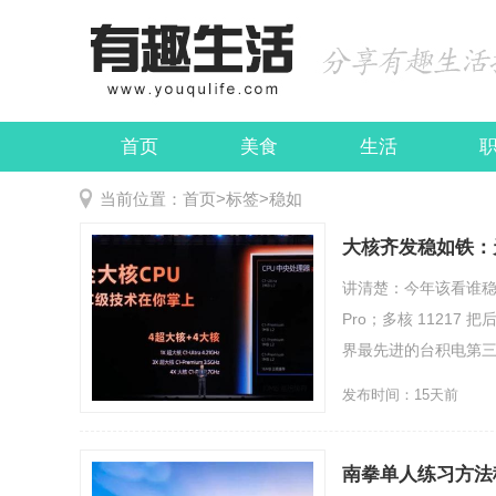
首页
美食
生活
娱乐
民俗
当前位置：
首页
>
标签
>
稳如
大核齐发稳如铁：天玑9
讲清楚：今年该看谁稳住
Pro；多核 1121
界最先进的台积电第三代 
发布时间：15天前
南拳单人练习方法