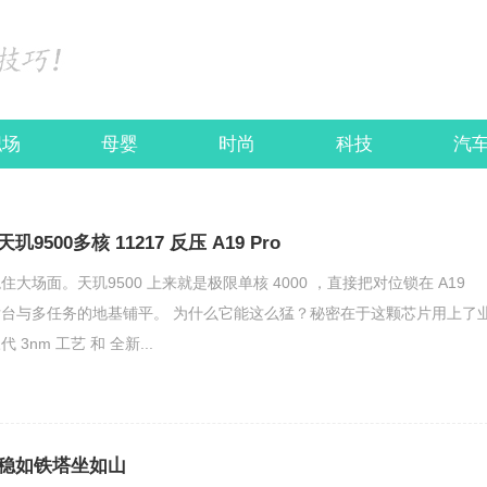
职场
母婴
时尚
科技
汽
500多核 11217 反压 A19 Pro
大场面。天玑9500 上来就是极限单核 4000 ，直接把对位锁在 A19
7 把后台与多任务的地基铺平。 为什么它能这么猛？秘密在于这颗芯片用上了
3nm 工艺 和 全新...
稳如铁塔坐如山