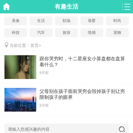
有趣生活
美食
生活
职场
母婴
时尚
科技
汽车
旅游
情感
宠物
当前位置：
首页
>
跟你哭穷时，十二星座女小算盘都在盘算
着什么？
8月前
父母别在孩子面前哭穷会毁掉孩子别让穷
限制孩子的眼界
9月前