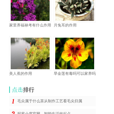
家里养福禄考有什么作用
月兔耳的作用
美人蕉的作用
旱金莲有毒吗可以家养吗
点击
排行
毛尖属于什么茶从制作工艺看毛尖归属
探索小度官网，智能生活的起点