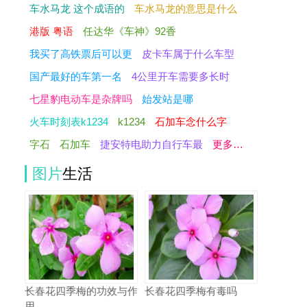
车水马龙 这个成语的
车水马龙的意思是什么
港版 粤语
任达华《车神》92香
我买了高铁票后可以更
皮卡车属于什么车型
国产最好的车第一名
4公里开车需要多长时
七星豹电动车是杂牌吗
始发站是哪
火车时刻表k1234
k1234
石加车念什么字
字石
石加车
捷安特电助力自行车最
更多…
图片
生活
长春花四季梅的功效与作
长春花四季梅有毒吗
用