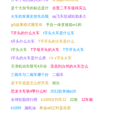
是个大加号的标志是什
吉普二手车值得买么
火车的发展史按先后顺
qq飞车惩戒轮胎多久
gt5故事模式哪里有
手自一体变速箱m1和
T开头的什么火车
t字头火车是什么车
t开头什么火车
T字开头的火车是什么
t字头火车
T字母开头的火车
T字开头火车
t字头的火车是什么类
t k z字头火车
天津机动车限号4月份
宜昌到台州的火车怎么
三厢车与二厢车哪个好
二厢车
皮卡车底盘怎么样升高
候出
恐龙卡车第4季什么时
2012款奔驰e20
全球轮胎排行榜
k1009次列车12
22座
12车厢
k1009
漏机油
奥迪a6l正时盖容易