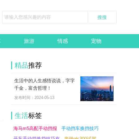
车
旅游
情感
宠物
精品
推荐
生活中的人生感悟说说，字字
千金，富含哲理！
发布时间：2024-05-13
生活
标签
海马m5高配手动挡报
手动挡车换挡技巧
开车手动挡换挡技巧有
奔驰glc300试驾