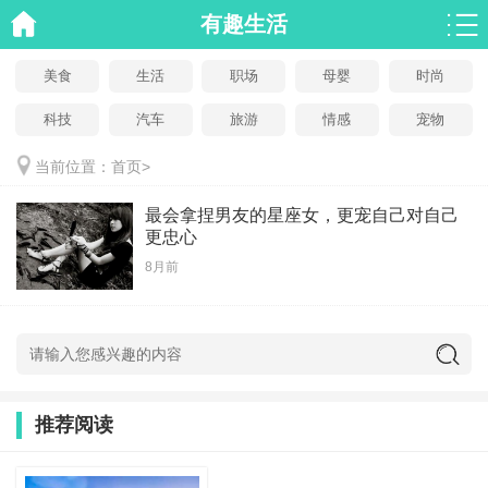
有趣生活
美食
生活
职场
母婴
时尚
科技
汽车
旅游
情感
宠物
当前位置：
首页
>
最会拿捏男友的星座女，更宠自己对自己
更忠心
8月前
推荐阅读