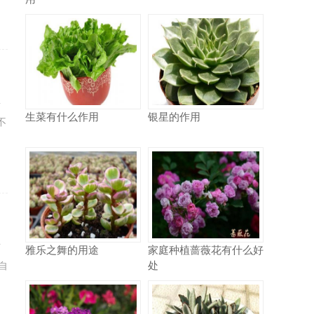
要
生菜有什么作用
银星的作用
不
对
雅乐之舞的用途
家庭种植蔷薇花有什么好
处
自