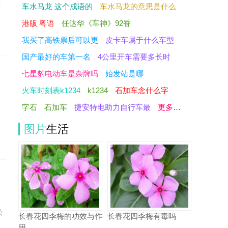
在
车水马龙 这个成语的
车水马龙的意思是什么
港版 粤语
任达华《车神》92香
我买了高铁票后可以更
皮卡车属于什么车型
国产最好的车第一名
4公里开车需要多长时
七星豹电动车是杂牌吗
始发站是哪
火车时刻表k1234
k1234
石加车念什么字
不
字石
石加车
捷安特电助力自行车最
更多…
图片
生活
殖
松
长春花四季梅的功效与作
长春花四季梅有毒吗
用