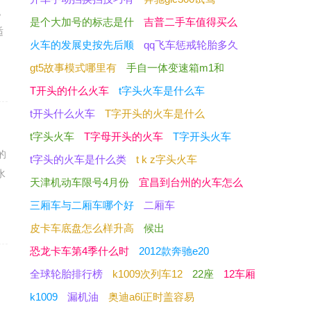
也
是个大加号的标志是什
吉普二手车值得买么
适
火车的发展史按先后顺
qq飞车惩戒轮胎多久
gt5故事模式哪里有
手自一体变速箱m1和
T开头的什么火车
t字头火车是什么车
t开头什么火车
T字开头的火车是什么
t字头火车
T字母开头的火车
T字开头火车
的
t字头的火车是什么类
t k z字头火车
水
天津机动车限号4月份
宜昌到台州的火车怎么
三厢车与二厢车哪个好
二厢车
皮卡车底盘怎么样升高
候出
恐龙卡车第4季什么时
2012款奔驰e20
全球轮胎排行榜
k1009次列车12
22座
12车厢
的
k1009
漏机油
奥迪a6l正时盖容易