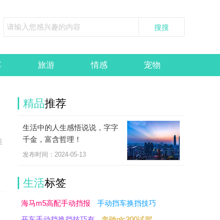
车
旅游
情感
宠物
精品
推荐
生活中的人生感悟说说，字字
赏
千金，富含哲理！
美
发布时间：2024-05-13
生活
标签
海马m5高配手动挡报
手动挡车换挡技巧
开车手动挡换挡技巧有
奔驰glc300试驾