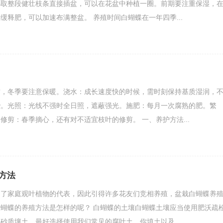
选取整段健壮枝条直接插盆，可以在花盆中种植一圈。前期要注重保湿，
缓释肥，可以加速布满整盆。 养殖时间白蝴蝶在一年四季...
方，冬季要注意保暖。浇水：成长速度快的时候，需时刻保持基质湿润，
些。光照：光线不强时全日照，遮蔽强光。施肥：每月一次腐熟的肥。繁
修剪：春季摘心，还有对不适宜枝叶的修剪。 一、养护方法...
方法
为了家庭观叶植物的代表，因此引得许多花友们竞相养殖，盆栽白蝴蝶养
蝴蝶的养殖方法是怎样的呢？ 白蝴蝶的土壤白蝴蝶土壤应当使用肥沃疏
砂质壤土。最好选择使用我们常见的腐叶土，你填土以及...