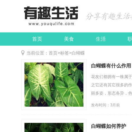
首页
美食
生活
娱乐
民俗
当前位置：
首页
>
标签
>
白蝴蝶
白蝴蝶有什么作用
花友们都拥有一株属
之它还有其它很多的作
丽多姿，形态各异，色
发布时间：3月前
白蝴蝶如何养护