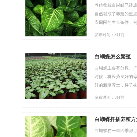
养殖盆栽白蝴蝶已经
自然就成了养殖的重点
应周围的生长条件，例
发布时间：3月前
白蝴蝶怎么繁殖
白蝴蝶主要有分株、扦
时候，将长势良好的母
好的新培养土，将子株
发布时间：3月前
白蝴蝶扦插养殖方
白蝴蝶在一年四季都