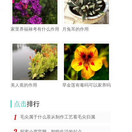
家里养福禄考有什么作用
月兔耳的作用
美人蕉的作用
旱金莲有毒吗可以家养吗
点击
排行
毛尖属于什么茶从制作工艺看毛尖归属
探索小度官网，智能生活的起点