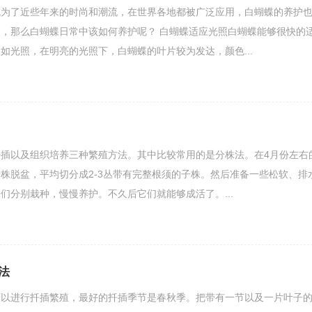
成为了近些年来的时尚和潮流，在世界各地都被广泛应用，白蝴蝶的养护
，那么白蝴蝶日常中该如何养护呢？ 白蝴蝶适应光照白蝴蝶能够很快的
如光照，在明亮的光照下，白蝴蝶的叶片较为发达，颜色...
插以及组织培养三种繁殖方法。其中比较常用的是分株法。在4月份左右
株脱盆，平均切分成2-3丛带有完整根须的子株。然后准备一些松软、排
们分别栽种，慢慢养护。不久后它们就能够成活了。...
法
可以进行扦插繁殖，最好的扦插季节是春秋季。把带有一节以及一片叶子