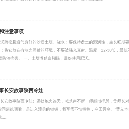
和注意事项
肥沃疏松且透气良好的沙质土壤。浇水：要保持盆土的湿润性，生长旺期
：将它放在有散光照射的环境，不要被强光直射。温度：22-30℃，最低
意防治病害。 一、土壤养殖白蝴蝶，最好使用肥沃...
事长安故事陕西冷娃
（长安故事陕西冷娃）远处炮火连天，喊杀声不断，师部指挥所，贵师长
控同蒲线咽喉，是进入潼关的锁钥，我军需不怕牺牲，夺回舜乡。”曹立本
...