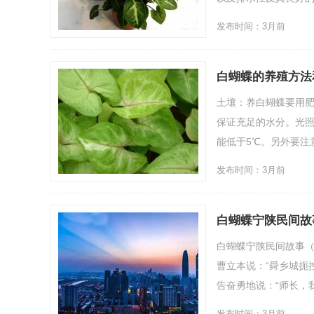
发布时间：3月前
白蝴蝶的养殖方法
土壤：养白蝴蝶要用
保证充足的水分。光照
能低于5℃。另外要注
发布时间：3月前
白蝴蝶宁陕民间故
白蝴蝶宁陕民间故事
曹立本说：“舜乡城扼
告奋勇地说：“师长，我..
发布时间：3月前