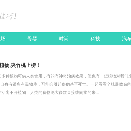
职场
母婴
时尚
科技
汽
植物,夹竹桃上榜！
00多种植物可供人类食用，有的有神奇治病效果，但也有一些植物对我们
物自身有很多有毒物质，可能会引起疾病甚至死亡。一起看看全球最致命
生活离不开植物，人类的食物绝大多数直接或间接的来...