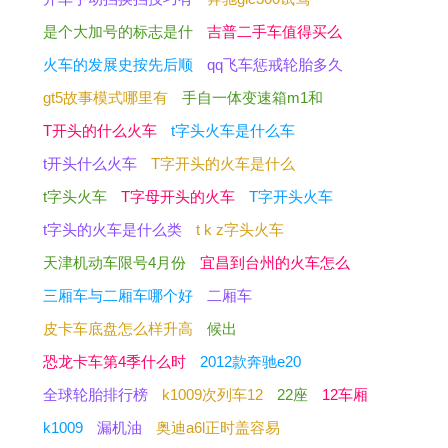
是个大加号的标志是什
吉普二手车值得买么
火车的发展史按先后顺
qq飞车惩戒轮胎多久
gt5故事模式哪里有
手自一体变速箱m1和
T开头的什么火车
t字头火车是什么车
t开头什么火车
T字开头的火车是什么
t字头火车
T字母开头的火车
T字开头火车
t字头的火车是什么类
t k z字头火车
天津机动车限号4月份
宜昌到台州的火车怎么
三厢车与二厢车哪个好
二厢车
皮卡车底盘怎么样升高
候出
恐龙卡车第4季什么时
2012款奔驰e20
全球轮胎排行榜
k1009次列车12
22座
12车厢
k1009
漏机油
奥迪a6l正时盖容易