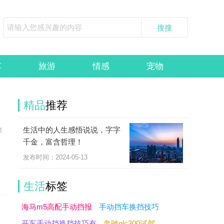
车
旅游
情感
宠物
精品
推荐
生活中的人生感悟说说，字字
来
千金，富含哲理！
的
发布时间：2024-05-13
生活
标签
海马m5高配手动挡报
手动挡车换挡技巧
开车手动挡换挡技巧有
奔驰glc300试驾