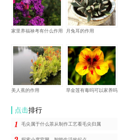
家里养福禄考有什么作用
月兔耳的作用
美人蕉的作用
旱金莲有毒吗可以家养吗
点击
排行
毛尖属于什么茶从制作工艺看毛尖归属
探索小度官网，智能生活的起点