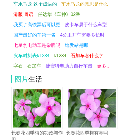
车水马龙 这个成语的
车水马龙的意思是什么
港版 粤语
任达华《车神》92香
我买了高铁票后可以更
皮卡车属于什么车型
国产最好的车第一名
4公里开车需要多长时
七星豹电动车是杂牌吗
始发站是哪
火车时刻表k1234
k1234
石加车念什么字
字石
石加车
捷安特电助力自行车最
更多…
图片
生活
长春花四季梅的功效与作
长春花四季梅有毒吗
用