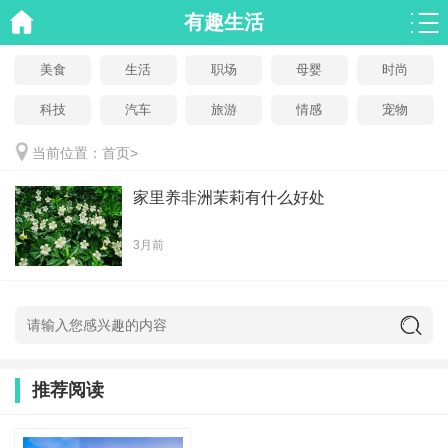
有趣生活
美食
生活
职场
母婴
时尚
科技
汽车
旅游
情感
宠物
当前位置：
首页
>
家里养非洲茉莉有什么好处
3月前
推荐阅读