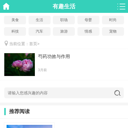
有趣生活
美食
生活
职场
母婴
时尚
科技
汽车
旅游
情感
宠物
当前位置：
首页
>
芍药功效与作用
3月前
推荐阅读