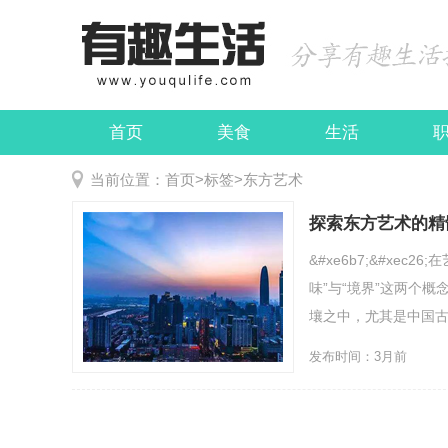
首页
美食
生活
娱乐
民俗
当前位置：
首页
>
标签
>
东方艺术
探索东方艺术的精
&#xe6b7;&#x
味”与“境界”这两个
壤之中，尤其是中国古
发布时间：3月前