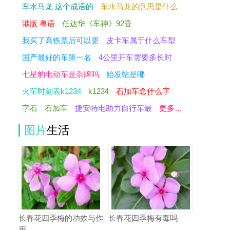
车水马龙 这个成语的
车水马龙的意思是什么
港版 粤语
任达华《车神》92香
我买了高铁票后可以更
皮卡车属于什么车型
国产最好的车第一名
4公里开车需要多长时
七星豹电动车是杂牌吗
始发站是哪
火车时刻表k1234
k1234
石加车念什么字
字石
石加车
捷安特电助力自行车最
更多…
图片
生活
长春花四季梅的功效与作
长春花四季梅有毒吗
用