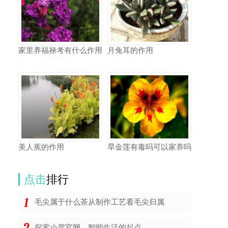
家里养福禄考有什么作用
月兔耳的作用
美人蕉的作用
旱金莲有毒吗可以家养吗
点击
排行
毛尖属于什么茶从制作工艺看毛尖归属
探索小度官网，智能生活的起点