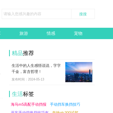
车
旅游
情感
宠物
精品
推荐
生活中的人生感悟说说，字字
千金，富含哲理！
土
发布时间：2024-05-13
生活
标签
海马m5高配手动挡报
手动挡车换挡技巧
开车手动挡换挡技巧有
奔驰glc300试驾