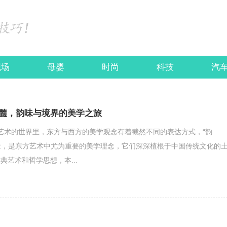
职场
母婴
时尚
科技
汽
髓，韵味与境界的美学之旅
ec26;在艺术的世界里，东方与西方的美学观念有着截然不同的表达方式，“韵
概念，是东方艺术中尤为重要的美学理念，它们深深植根于中国传统文化的
典艺术和哲学思想，本...