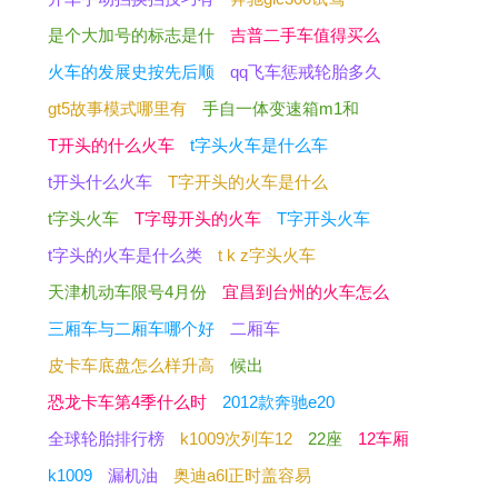
是个大加号的标志是什
吉普二手车值得买么
火车的发展史按先后顺
qq飞车惩戒轮胎多久
gt5故事模式哪里有
手自一体变速箱m1和
T开头的什么火车
t字头火车是什么车
t开头什么火车
T字开头的火车是什么
t字头火车
T字母开头的火车
T字开头火车
t字头的火车是什么类
t k z字头火车
天津机动车限号4月份
宜昌到台州的火车怎么
三厢车与二厢车哪个好
二厢车
皮卡车底盘怎么样升高
候出
恐龙卡车第4季什么时
2012款奔驰e20
全球轮胎排行榜
k1009次列车12
22座
12车厢
k1009
漏机油
奥迪a6l正时盖容易