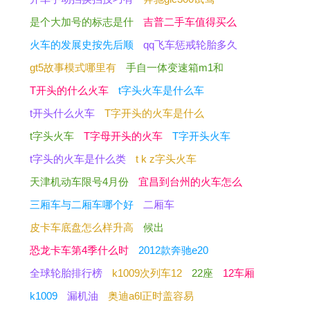
是个大加号的标志是什
吉普二手车值得买么
火车的发展史按先后顺
qq飞车惩戒轮胎多久
gt5故事模式哪里有
手自一体变速箱m1和
T开头的什么火车
t字头火车是什么车
t开头什么火车
T字开头的火车是什么
t字头火车
T字母开头的火车
T字开头火车
t字头的火车是什么类
t k z字头火车
天津机动车限号4月份
宜昌到台州的火车怎么
三厢车与二厢车哪个好
二厢车
皮卡车底盘怎么样升高
候出
恐龙卡车第4季什么时
2012款奔驰e20
全球轮胎排行榜
k1009次列车12
22座
12车厢
k1009
漏机油
奥迪a6l正时盖容易