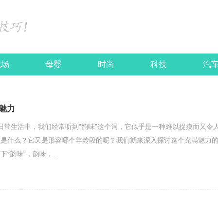
职场
母婴
时尚
科技
汽
魅力
ec26;在日常生活中，我们经常听到“韵味”这个词，它似乎是一种难以捉摸而又令
竟是什么？它又是形容哪个年龄段的呢？我们就来深入探讨这个充满魅力
“韵味”，韵味，...