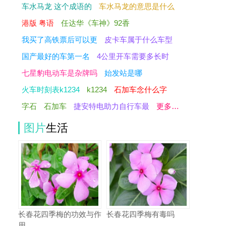
车水马龙 这个成语的
车水马龙的意思是什么
港版 粤语
任达华《车神》92香
我买了高铁票后可以更
皮卡车属于什么车型
国产最好的车第一名
4公里开车需要多长时
七星豹电动车是杂牌吗
始发站是哪
火车时刻表k1234
k1234
石加车念什么字
字石
石加车
捷安特电助力自行车最
更多…
图片
生活
长春花四季梅的功效与作
长春花四季梅有毒吗
用