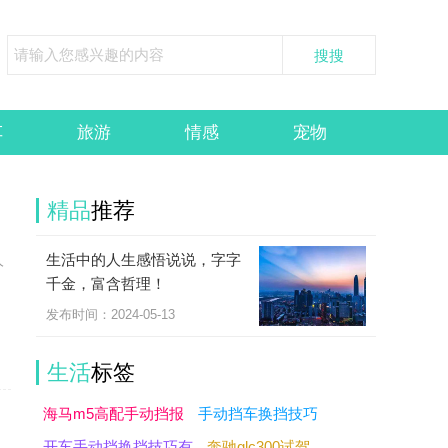
车
旅游
情感
宠物
精品
推荐
生活中的人生感悟说说，字字
人
千金，富含哲理！
的
发布时间：2024-05-13
生活
标签
海马m5高配手动挡报
手动挡车换挡技巧
开车手动挡换挡技巧有
奔驰glc300试驾