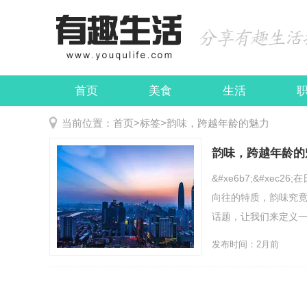
首页
美食
生活
娱乐
民俗
当前位置：
首页
>
标签
>
韵味，跨越年龄的魅力
韵味，跨越年龄的
&#xe6b7;&#x
向往的特质，韵味究
话题，让我们来定义一下
发布时间：2月前