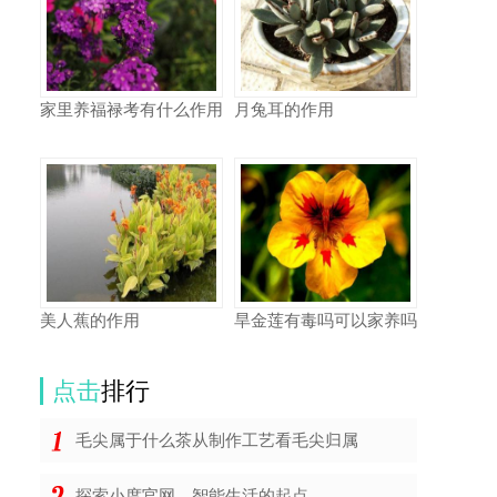
家里养福禄考有什么作用
月兔耳的作用
美人蕉的作用
旱金莲有毒吗可以家养吗
点击
排行
毛尖属于什么茶从制作工艺看毛尖归属
探索小度官网，智能生活的起点