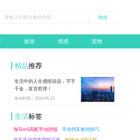
车
旅游
情感
宠物
精品
推荐
生活中的人生感悟说说，字字
千金，富含哲理！
发布时间：2024-05-13
生活
标签
海马m5高配手动挡报
手动挡车换挡技巧
开车手动挡换挡技巧有
奔驰glc300试驾