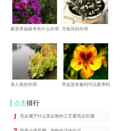
家里养福禄考有什么作用
月兔耳的作用
美人蕉的作用
旱金莲有毒吗可以家养吗
点击
排行
毛尖属于什么茶从制作工艺看毛尖归属
探索小度官网，智能生活的起点