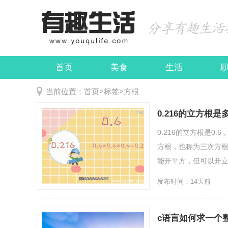
首页
美食
生活
娱乐
民俗
当前位置：
首页
>
标签
>
方根
0.216的立方根是多
0.216的立方根是0.6
方根，也称为三次方根
能开平方，但可以开立方
发布时间：14天前
c语言如何求一个整