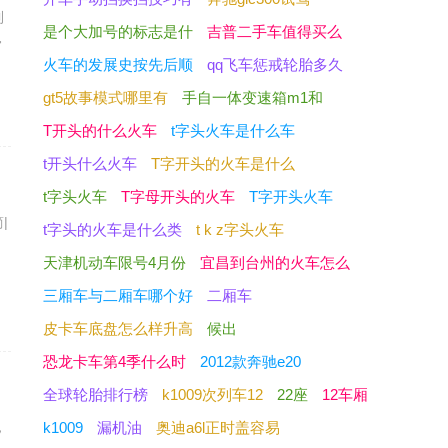
到
是个大加号的标志是什
吉普二手车值得买么
常
火车的发展史按先后顺
qq飞车惩戒轮胎多久
gt5故事模式哪里有
手自一体变速箱m1和
T开头的什么火车
t字头火车是什么车
t开头什么火车
T字开头的火车是什么
t字头火车
T字母开头的火车
T字开头火车
|
t字头的火车是什么类
t k z字头火车
了
天津机动车限号4月份
宜昌到台州的火车怎么
三厢车与二厢车哪个好
二厢车
皮卡车底盘怎么样升高
候出
恐龙卡车第4季什么时
2012款奔驰e20
全球轮胎排行榜
k1009次列车12
22座
12车厢
，
k1009
漏机油
奥迪a6l正时盖容易