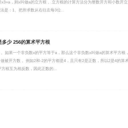
果x3=a，则x叫做a的立方根 。立方根的计算方法分为整数开方和小数开立
是：1、把所求数从右往左每3位...
是多少 256的算术平方根
6 。如果一个非负数x的平方等于a，那么这个非负数x叫做a的算术平方根
a叫做被开方数 。例如2和-2的平方都是4，且只有2是正数，所以2是4的算
方根互为相反数，因此正数的...