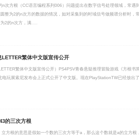
的n次方根（CC语言编程系列006）问题提出在数字信号处理领域，常遇
圆整为2的n次方的数据的情况，如对采集到的时域信号做频谱分析时，
的n次方，满.....
LETTER繁体中文版宣传公开
ETTER繁体中文版宣传公开）PS4PSV青春悬疑推理冒险游戏《方根书简
北电玩展索尼发布会上正式公开了中文版。现在PlayStationTW已经放出
.343的三次方根
.7 。立方根的意思是假如一个数的三次方等于a，那么这个数就是a的立方根