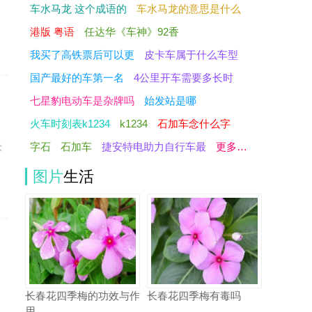
车水马龙 这个成语的
车水马龙的意思是什么
港版 粤语
任达华《车神》92香
我买了高铁票后可以更
皮卡车属于什么车型
国产最好的车第一名
4公里开车需要多长时
七星豹电动车是杂牌吗
始发站是哪
火车时刻表k1234
k1234
石加车念什么字
，
字石
石加车
捷安特电助力自行车最
更多…
术
图片
生活
长春花四季梅的功效与作
长春花四季梅有毒吗
用