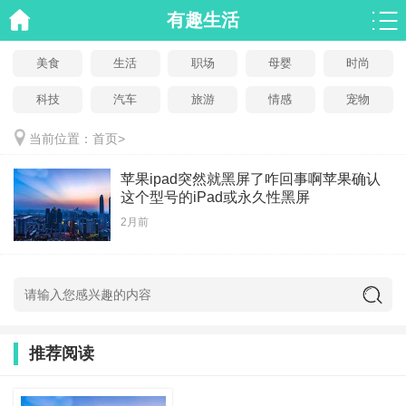
有趣生活
美食
生活
职场
母婴
时尚
科技
汽车
旅游
情感
宠物
当前位置：
首页
>
苹果ipad突然就黑屏了咋回事啊苹果确认
这个型号的iPad或永久性黑屏
2月前
推荐阅读