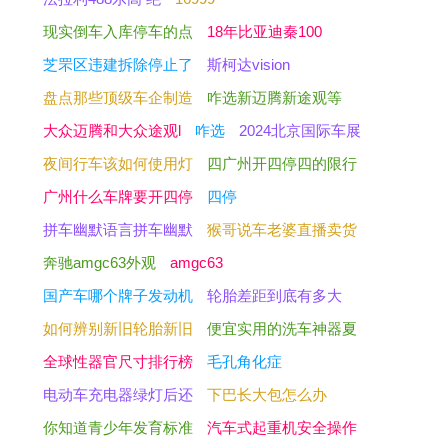
现实倒车入库停车的点
18年比亚迪秦100
芝罘区违建拆除停止了
斯柯达vision
盘点那些顶级车企制造
咋选新迈腾新途观等
大众迈腾和大众途观l
咋选
2024北京国际车展
夜间行车该如何使用灯
四广州开四停四的限行
广州什么车牌要开四停
四停
拼车幽默语言拼车幽默
猴哥说车老婆直播卖货
奔驰amgc63外观
amgc63
国产车哪个牌子发动机
轮胎差距到底有多大
如何辨别新旧轮胎新旧
便宜实用的洗车神器夏
全球性器官尺寸排行榜
毛孔角化症
电动车充电器绿灯后还
下巴长大包怎么办
你知道青少年发育标准
汽车式起重机安全操作