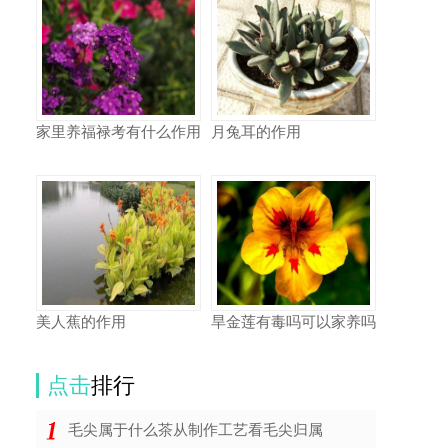
家里养福禄考有什么作用
月兔耳的作用
美人蕉的作用
旱金莲有毒吗可以家养吗
点击
排行
毛尖属于什么茶从制作工艺看毛尖归属