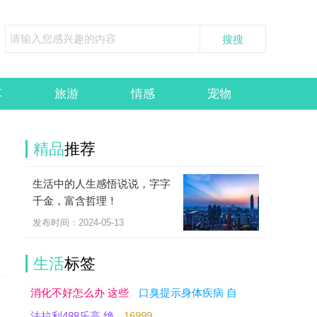
车
旅游
情感
宠物
精品
推荐
生活中的人生感悟说说，字字
，
千金，富含哲理！
发布时间：2024-05-13
生活
标签
消化不好怎么办 这些
口臭提示身体疾病 自
法拉利488乐高 绝
16999