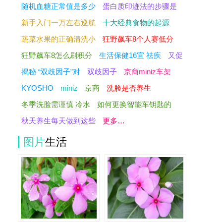
随机血糖正常值是多少
蛋白质印迹法的步骤是
新手入门一万左右巡航
十大经典食物的起源
蔬菜水果的正确清洗小
狂野飙车8个人赛低分
狂野飙车8怎么刷积分
生活保健16宜 祛疾
又促
揭秘 “双歧因子”对
双歧因子
京商miniz车架
KYOSHO
miniz
京商
洗脸是否养生
冬季洗脸需谨慎 冷水
如何更换智能车钥匙的
秋天养生每天做到这些
更多…
图片
生活