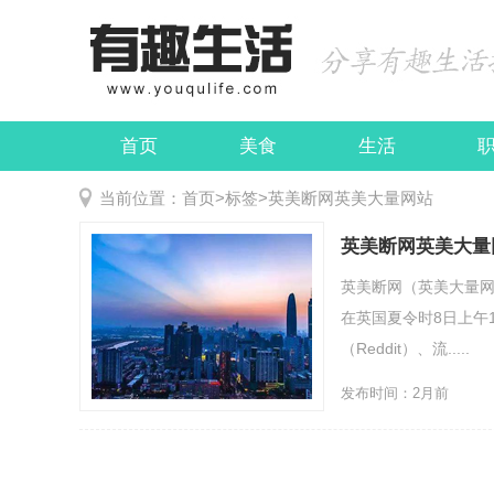
首页
美食
生活
娱乐
民俗
当前位置：
首页
>
标签
>
英美断网英美大量网站
英美断网英美大量
英美断网（英美大量网
在英国夏令时8日上午
（Reddit）、流.....
发布时间：2月前