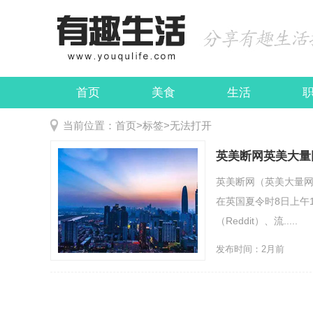
首页
美食
生活
娱乐
民俗
当前位置：
首页
>
标签
>
无法打开
英美断网英美大量
英美断网（英美大量网
在英国夏令时8日上午
（Reddit）、流.....
发布时间：2月前