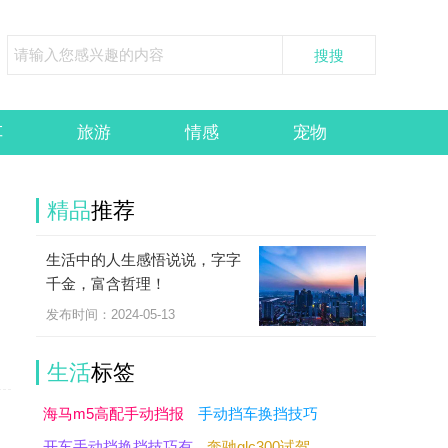
车
旅游
情感
宠物
精品
推荐
生活中的人生感悟说说，字字
，
千金，富含哲理！
发布时间：2024-05-13
生活
标签
海马m5高配手动挡报
手动挡车换挡技巧
开车手动挡换挡技巧有
奔驰glc300试驾