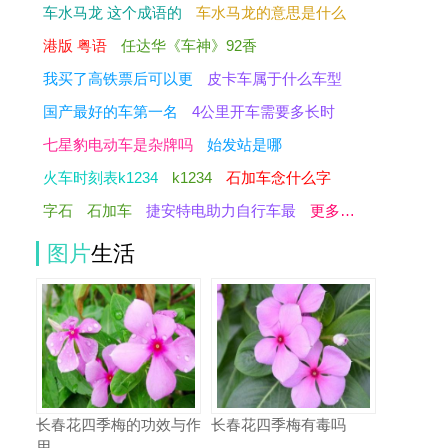
车水马龙 这个成语的
车水马龙的意思是什么
港版 粤语
任达华《车神》92香
我买了高铁票后可以更
皮卡车属于什么车型
国产最好的车第一名
4公里开车需要多长时
七星豹电动车是杂牌吗
始发站是哪
火车时刻表k1234
k1234
石加车念什么字
字石
石加车
捷安特电助力自行车最
更多…
图片
生活
长春花四季梅的功效与作
长春花四季梅有毒吗
用