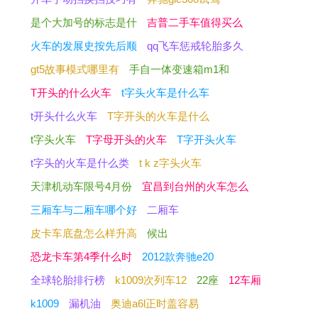
是个大加号的标志是什
吉普二手车值得买么
火车的发展史按先后顺
qq飞车惩戒轮胎多久
gt5故事模式哪里有
手自一体变速箱m1和
T开头的什么火车
t字头火车是什么车
t开头什么火车
T字开头的火车是什么
t字头火车
T字母开头的火车
T字开头火车
t字头的火车是什么类
t k z字头火车
天津机动车限号4月份
宜昌到台州的火车怎么
三厢车与二厢车哪个好
二厢车
皮卡车底盘怎么样升高
候出
恐龙卡车第4季什么时
2012款奔驰e20
全球轮胎排行榜
k1009次列车12
22座
12车厢
k1009
漏机油
奥迪a6l正时盖容易