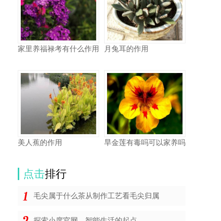
家里养福禄考有什么作用
月兔耳的作用
美人蕉的作用
旱金莲有毒吗可以家养吗
点击
排行
毛尖属于什么茶从制作工艺看毛尖归属
探索小度官网，智能生活的起点