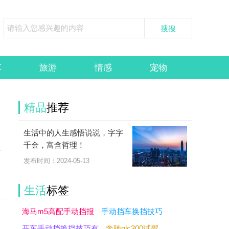
车
旅游
情感
宠物
精品
推荐
生活中的人生感悟说说，字字
出
千金，富含哲理！
么
发布时间：2024-05-13
生活
标签
海马m5高配手动挡报
手动挡车换挡技巧
开车手动挡换挡技巧有
奔驰glc300试驾