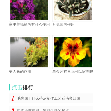
家里养福禄考有什么作用
月兔耳的作用
美人蕉的作用
旱金莲有毒吗可以家养吗
点击
排行
毛尖属于什么茶从制作工艺看毛尖归属
探索小度官网，智能生活的起点