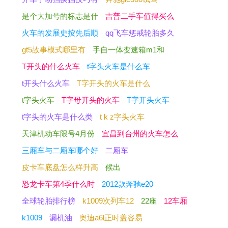
是个大加号的标志是什
吉普二手车值得买么
火车的发展史按先后顺
qq飞车惩戒轮胎多久
gt5故事模式哪里有
手自一体变速箱m1和
T开头的什么火车
t字头火车是什么车
t开头什么火车
T字开头的火车是什么
t字头火车
T字母开头的火车
T字开头火车
t字头的火车是什么类
t k z字头火车
天津机动车限号4月份
宜昌到台州的火车怎么
三厢车与二厢车哪个好
二厢车
皮卡车底盘怎么样升高
候出
恐龙卡车第4季什么时
2012款奔驰e20
全球轮胎排行榜
k1009次列车12
22座
12车厢
k1009
漏机油
奥迪a6l正时盖容易