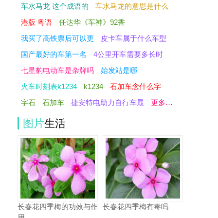
车水马龙 这个成语的
车水马龙的意思是什么
港版 粤语
任达华《车神》92香
我买了高铁票后可以更
皮卡车属于什么车型
国产最好的车第一名
4公里开车需要多长时
七星豹电动车是杂牌吗
始发站是哪
火车时刻表k1234
k1234
石加车念什么字
字石
石加车
捷安特电助力自行车最
更多…
图片
生活
长春花四季梅的功效与作
长春花四季梅有毒吗
用