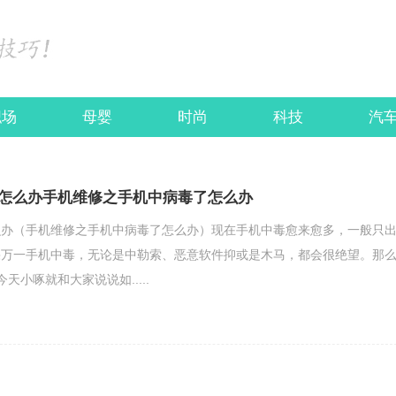
职场
母婴
时尚
科技
汽
怎么办手机维修之手机中病毒了怎么办
么办（手机维修之手机中病毒了怎么办）现在手机中毒愈来愈多，一般只
果万一手机中毒，无论是中勒索、恶意软件抑或是木马，都会很绝望。那
天小啄就和大家说说如.....