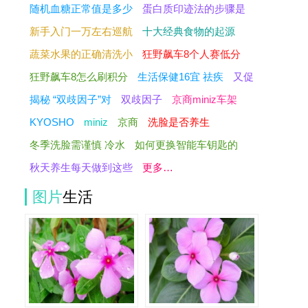
随机血糖正常值是多少
蛋白质印迹法的步骤是
新手入门一万左右巡航
十大经典食物的起源
蔬菜水果的正确清洗小
狂野飙车8个人赛低分
狂野飙车8怎么刷积分
生活保健16宜 祛疾
又促
揭秘 “双歧因子”对
双歧因子
京商miniz车架
KYOSHO
miniz
京商
洗脸是否养生
冬季洗脸需谨慎 冷水
如何更换智能车钥匙的
秋天养生每天做到这些
更多…
图片
生活