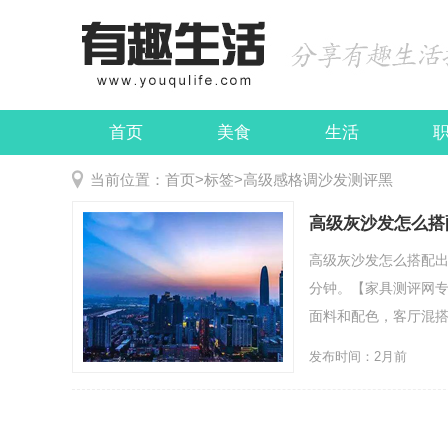
首页
美食
生活
娱乐
民俗
当前位置：
首页
>
标签
>
高级感格调沙发测评黑
高级灰沙发怎么搭
高级灰沙发怎么搭配出
分钟。【家具测评网专
面料和配色，客厅混搭也
发布时间：2月前