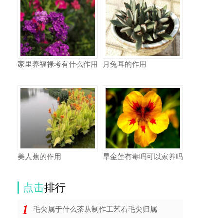
家里养福禄考有什么作用
月兔耳的作用
美人蕉的作用
旱金莲有毒吗可以家养吗
点击
排行
毛尖属于什么茶从制作工艺看毛尖归属