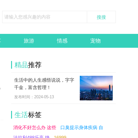
车
旅游
情感
宠物
精品
推荐
生活中的人生感悟说说，字字
千金，富含哲理！
种
发布时间：2024-05-13
生活
标签
消化不好怎么办 这些
口臭提示身体疾病 自
法拉利488乐高 绝
16999