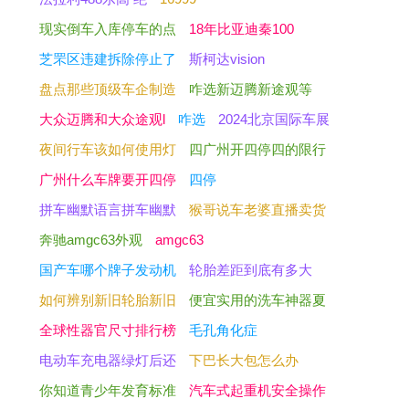
现实倒车入库停车的点
18年比亚迪秦100
芝罘区违建拆除停止了
斯柯达vision
盘点那些顶级车企制造
咋选新迈腾新途观等
大众迈腾和大众途观l
咋选
2024北京国际车展
夜间行车该如何使用灯
四广州开四停四的限行
广州什么车牌要开四停
四停
拼车幽默语言拼车幽默
猴哥说车老婆直播卖货
奔驰amgc63外观
amgc63
国产车哪个牌子发动机
轮胎差距到底有多大
如何辨别新旧轮胎新旧
便宜实用的洗车神器夏
全球性器官尺寸排行榜
毛孔角化症
电动车充电器绿灯后还
下巴长大包怎么办
你知道青少年发育标准
汽车式起重机安全操作