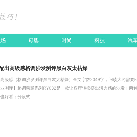
职场
母婴
时尚
科技
汽
配出高级感格调沙发测评黑白灰太枯燥
高级感（格调沙发测评黑白灰太枯燥）全文字数2049字，阅读大约需要5
业测评】格调荣耀系列RY032是一款让客厅轻松搭出活力感的沙发！两
好看；分段式.....