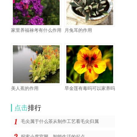
家里养福禄考有什么作用
月兔耳的作用
美人蕉的作用
旱金莲有毒吗可以家养吗
点击
排行
毛尖属于什么茶从制作工艺看毛尖归属
探索小度官网，智能生活的起点