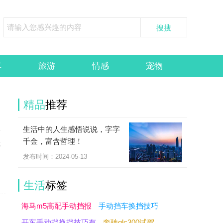
车
旅游
情感
宠物
精品
推荐
生活中的人生感悟说说，字字
伴
千金，富含哲理！
我
发布时间：2024-05-13
生活
标签
海马m5高配手动挡报
手动挡车换挡技巧
开车手动挡换挡技巧有
奔驰glc300试驾