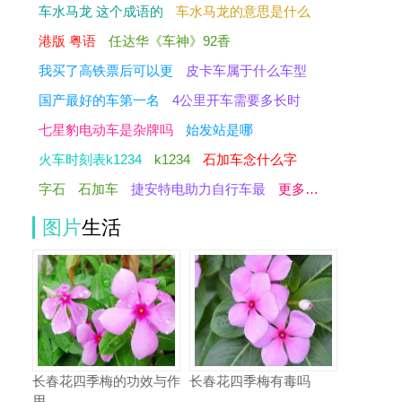
车水马龙 这个成语的
车水马龙的意思是什么
港版 粤语
任达华《车神》92香
我买了高铁票后可以更
皮卡车属于什么车型
国产最好的车第一名
4公里开车需要多长时
七星豹电动车是杂牌吗
始发站是哪
火车时刻表k1234
k1234
石加车念什么字
字石
石加车
捷安特电助力自行车最
更多…
图片
生活
长春花四季梅的功效与作
长春花四季梅有毒吗
用