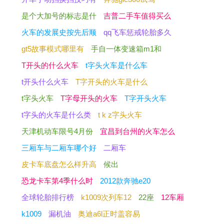
是个大加号的标志是什
吉普二手车值得买么
火车的发展史按先后顺
qq飞车惩戒轮胎多久
gt5故事模式哪里有
手自一体变速箱m1和
T开头的什么火车
t字头火车是什么车
t开头什么火车
T字开头的火车是什么
t字头火车
T字母开头的火车
T字开头火车
t字头的火车是什么类
t k z字头火车
天津机动车限号4月份
宜昌到台州的火车怎么
三厢车与二厢车哪个好
二厢车
皮卡车底盘怎么样升高
候出
恐龙卡车第4季什么时
2012款奔驰e20
全球轮胎排行榜
k1009次列车12
22座
12车厢
k1009
漏机油
奥迪a6l正时盖容易