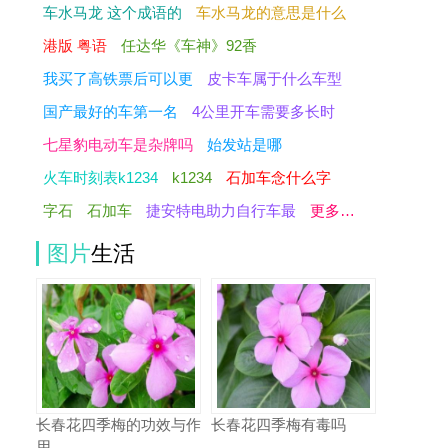
车水马龙 这个成语的
车水马龙的意思是什么
港版 粤语
任达华《车神》92香
我买了高铁票后可以更
皮卡车属于什么车型
国产最好的车第一名
4公里开车需要多长时
七星豹电动车是杂牌吗
始发站是哪
火车时刻表k1234
k1234
石加车念什么字
字石
石加车
捷安特电助力自行车最
更多…
图片
生活
长春花四季梅的功效与作
长春花四季梅有毒吗
用