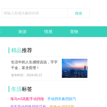
车
旅游
情感
宠物
精品
推荐
生活中的人生感悟说说，字字
作
千金，富含哲理！
不
发布时间：2024-05-13
生活
标签
海马m5高配手动挡报
手动挡车换挡技巧
开车手动挡换挡技巧有
奔驰glc300试驾