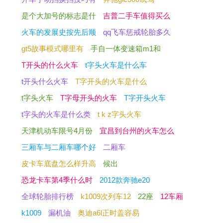
是个大加号的标志是什
吉普二手车值得买么
火车的发展史按先后顺
qq飞车惩戒轮胎多久
gt5故事模式哪里有
手自一体变速箱m1和
T开头的什么火车
t字头火车是什么车
t开头什么火车
T字开头的火车是什么
t字头火车
T字母开头的火车
T字开头火车
t字头的火车是什么类
t k z字头火车
天津机动车限号4月份
宜昌到台州的火车怎么
三厢车与二厢车哪个好
二厢车
皮卡车底盘怎么样升高
候出
恐龙卡车第4季什么时
2012款奔驰e20
全球轮胎排行榜
k1009次列车12
22座
12车厢
k1009
漏机油
奥迪a6l正时盖容易