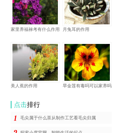
家里养福禄考有什么作用
月兔耳的作用
美人蕉的作用
旱金莲有毒吗可以家养吗
点击
排行
毛尖属于什么茶从制作工艺看毛尖归属
探索小度官网，智能生活的起点