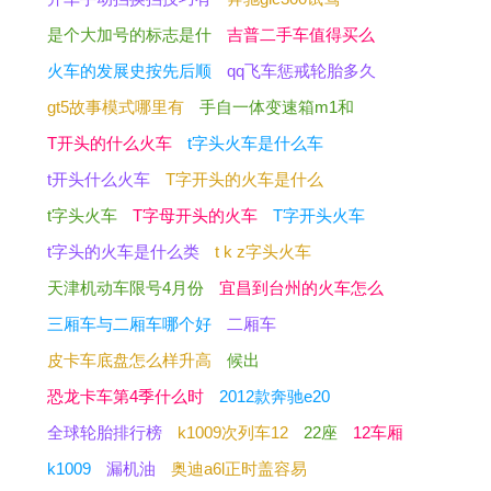
是个大加号的标志是什
吉普二手车值得买么
火车的发展史按先后顺
qq飞车惩戒轮胎多久
gt5故事模式哪里有
手自一体变速箱m1和
T开头的什么火车
t字头火车是什么车
t开头什么火车
T字开头的火车是什么
t字头火车
T字母开头的火车
T字开头火车
t字头的火车是什么类
t k z字头火车
天津机动车限号4月份
宜昌到台州的火车怎么
三厢车与二厢车哪个好
二厢车
皮卡车底盘怎么样升高
候出
恐龙卡车第4季什么时
2012款奔驰e20
全球轮胎排行榜
k1009次列车12
22座
12车厢
k1009
漏机油
奥迪a6l正时盖容易