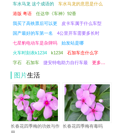
车水马龙 这个成语的
车水马龙的意思是什么
港版 粤语
任达华《车神》92香
我买了高铁票后可以更
皮卡车属于什么车型
国产最好的车第一名
4公里开车需要多长时
七星豹电动车是杂牌吗
始发站是哪
火车时刻表k1234
k1234
石加车念什么字
字石
石加车
捷安特电助力自行车最
更多…
图片
生活
长春花四季梅的功效与作
长春花四季梅有毒吗
用