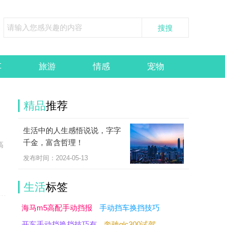
车
旅游
情感
宠物
精品
推荐
生活中的人生感悟说说，字字
，
千金，富含哲理！
高
发布时间：2024-05-13
生活
标签
海马m5高配手动挡报
手动挡车换挡技巧
开车手动挡换挡技巧有
奔驰glc300试驾