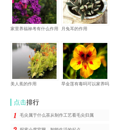
家里养福禄考有什么作用
月兔耳的作用
美人蕉的作用
旱金莲有毒吗可以家养吗
点击
排行
毛尖属于什么茶从制作工艺看毛尖归属
探索小度官网，智能生活的起点