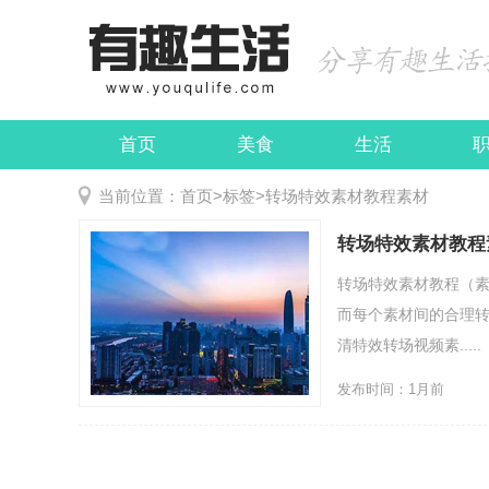
首页
美食
生活
娱乐
民俗
当前位置：
首页
>
标签
>
转场特效素材教程素材
转场特效素材教程
转场特效素材教程（素
而每个素材间的合理转
清特效转场视频素.....
发布时间：1月前