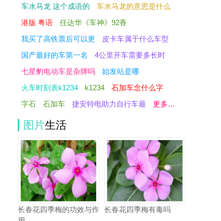
车水马龙 这个成语的
车水马龙的意思是什么
港版 粤语
任达华《车神》92香
我买了高铁票后可以更
皮卡车属于什么车型
国产最好的车第一名
4公里开车需要多长时
七星豹电动车是杂牌吗
始发站是哪
火车时刻表k1234
k1234
石加车念什么字
字石
石加车
捷安特电助力自行车最
更多…
图片
生活
长春花四季梅的功效与作
长春花四季梅有毒吗
用