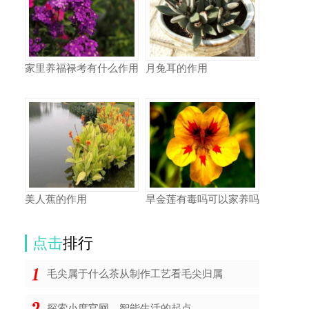
家里养福禄考有什么作用
月兔耳的作用
美人蕉的作用
旱金莲有毒吗可以家养吗
点击
排行
毛尖属于什么茶从制作工艺看毛尖归属
探索小度官网，智能生活的起点