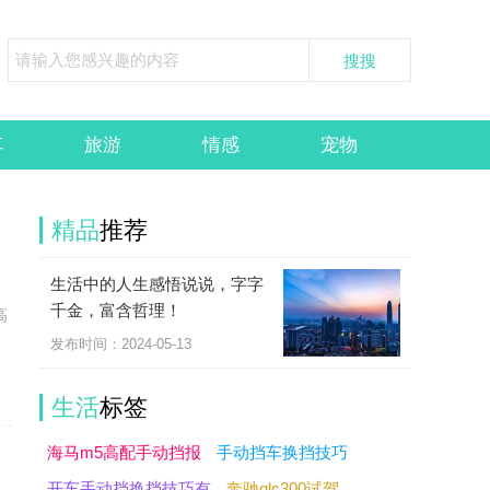
车
旅游
情感
宠物
精品
推荐
生活中的人生感悟说说，字字
，
千金，富含哲理！
高
发布时间：2024-05-13
生活
标签
海马m5高配手动挡报
手动挡车换挡技巧
开车手动挡换挡技巧有
奔驰glc300试驾