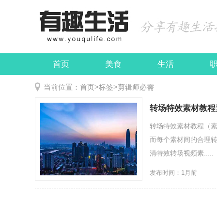
首页
美食
生活
娱乐
民俗
当前位置：
首页
>
标签
>
剪辑师必需
转场特效素材教程
转场特效素材教程（素
而每个素材间的合理转
清特效转场视频素.....
发布时间：1月前