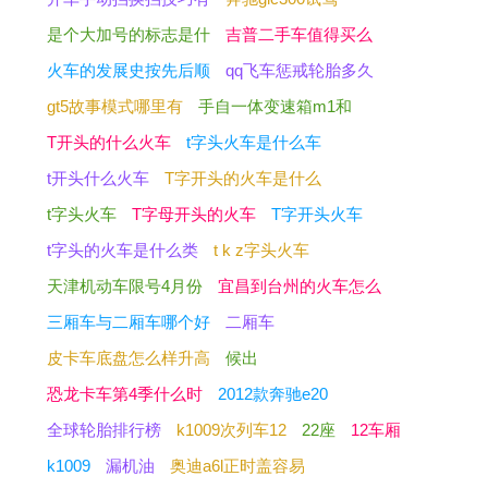
是个大加号的标志是什
吉普二手车值得买么
火车的发展史按先后顺
qq飞车惩戒轮胎多久
gt5故事模式哪里有
手自一体变速箱m1和
T开头的什么火车
t字头火车是什么车
t开头什么火车
T字开头的火车是什么
t字头火车
T字母开头的火车
T字开头火车
t字头的火车是什么类
t k z字头火车
天津机动车限号4月份
宜昌到台州的火车怎么
三厢车与二厢车哪个好
二厢车
皮卡车底盘怎么样升高
候出
恐龙卡车第4季什么时
2012款奔驰e20
全球轮胎排行榜
k1009次列车12
22座
12车厢
k1009
漏机油
奥迪a6l正时盖容易