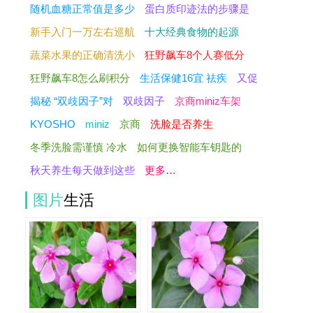
随机血糖正常值是多少
蛋白质印迹法的步骤是
新手入门一万左右巡航
十大经典食物的起源
蔬菜水果的正确清洗小
狂野飙车8个人赛低分
狂野飙车8怎么刷积分
生活保健16宜 祛疾
又促
揭秘 “双歧因子”对
双歧因子
京商miniz车架
KYOSHO
miniz
京商
洗脸是否养生
冬季洗脸需谨慎 冷水
如何更换智能车钥匙的
秋天养生每天做到这些
更多…
图片
生活