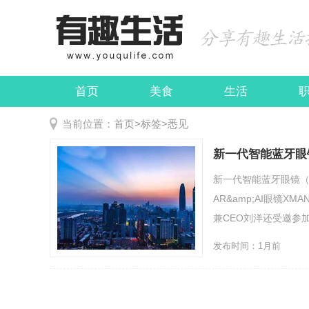
首页
美食
生活
娱乐
民俗
当前位置：
首页
>
标签
>
悉见
新一代智能蓝牙眼
新一代智能蓝牙眼镜（悉
AR&amp;AI眼镜
兼CEO刘洋还受邀参加北
发布时间：1月前