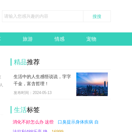
车
旅游
情感
宠物
精品
推荐
生活中的人生感悟说说，字字
技
千金，富含哲理！
人
发布时间：2024-05-13
生活
标签
消化不好怎么办 这些
口臭提示身体疾病 自
法拉利488乐高 绝
16999