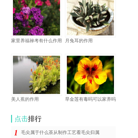
家里养福禄考有什么作用
月兔耳的作用
美人蕉的作用
旱金莲有毒吗可以家养吗
点击
排行
毛尖属于什么茶从制作工艺看毛尖归属