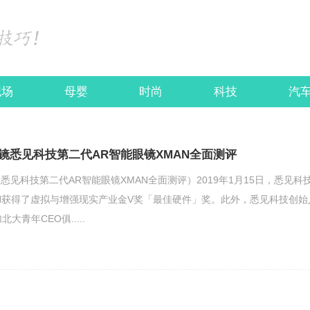
职场
母婴
时尚
科技
汽
镜悉见科技第二代AR智能眼镜XMAN全面测评
见科技第二代AR智能眼镜XMAN全面测评）2019年1月15日，悉见科
XMAN获得了虚拟与增强现实产业金V奖「最佳硬件」奖。此外，悉见科技创始
大青年CEO俱.....