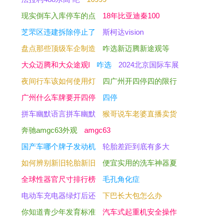
现实倒车入库停车的点
18年比亚迪秦100
芝罘区违建拆除停止了
斯柯达vision
盘点那些顶级车企制造
咋选新迈腾新途观等
大众迈腾和大众途观l
咋选
2024北京国际车展
夜间行车该如何使用灯
四广州开四停四的限行
广州什么车牌要开四停
四停
拼车幽默语言拼车幽默
猴哥说车老婆直播卖货
奔驰amgc63外观
amgc63
国产车哪个牌子发动机
轮胎差距到底有多大
如何辨别新旧轮胎新旧
便宜实用的洗车神器夏
全球性器官尺寸排行榜
毛孔角化症
电动车充电器绿灯后还
下巴长大包怎么办
你知道青少年发育标准
汽车式起重机安全操作