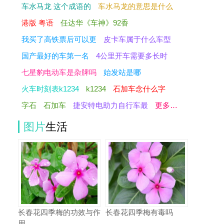
车水马龙 这个成语的
车水马龙的意思是什么
港版 粤语
任达华《车神》92香
我买了高铁票后可以更
皮卡车属于什么车型
国产最好的车第一名
4公里开车需要多长时
七星豹电动车是杂牌吗
始发站是哪
火车时刻表k1234
k1234
石加车念什么字
字石
石加车
捷安特电助力自行车最
更多…
图片
生活
长春花四季梅的功效与作
长春花四季梅有毒吗
用