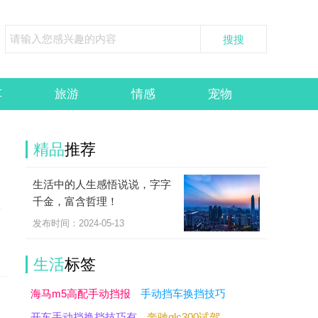
车
旅游
情感
宠物
精品
推荐
生活中的人生感悟说说，字字
朋
千金，富含哲理！
温
发布时间：2024-05-13
生活
标签
海马m5高配手动挡报
手动挡车换挡技巧
开车手动挡换挡技巧有
奔驰glc300试驾