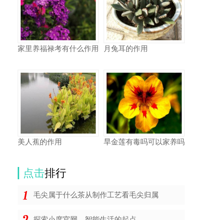
家里养福禄考有什么作用
月兔耳的作用
美人蕉的作用
旱金莲有毒吗可以家养吗
点击
排行
毛尖属于什么茶从制作工艺看毛尖归属
探索小度官网，智能生活的起点