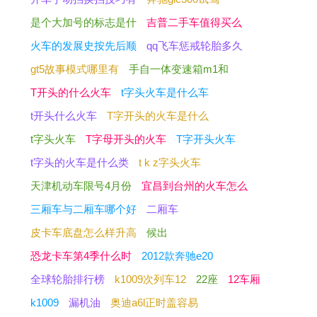
是个大加号的标志是什
吉普二手车值得买么
火车的发展史按先后顺
qq飞车惩戒轮胎多久
gt5故事模式哪里有
手自一体变速箱m1和
T开头的什么火车
t字头火车是什么车
t开头什么火车
T字开头的火车是什么
t字头火车
T字母开头的火车
T字开头火车
t字头的火车是什么类
t k z字头火车
天津机动车限号4月份
宜昌到台州的火车怎么
三厢车与二厢车哪个好
二厢车
皮卡车底盘怎么样升高
候出
恐龙卡车第4季什么时
2012款奔驰e20
全球轮胎排行榜
k1009次列车12
22座
12车厢
k1009
漏机油
奥迪a6l正时盖容易