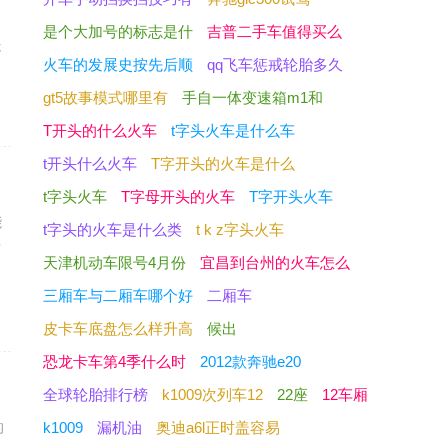
，
是个大加号的标志是什
吉普二手车值得买么
处
火车的发展史按先后顺
qq飞车惩戒轮胎多久
gt5故事模式哪里有
手自一体变速箱m1和
T开头的什么火车
t字头火车是什么车
t开头什么火车
T字开头的火车是什么
t字头火车
T字母开头的火车
T字开头火车
能
t字头的火车是什么类
t k z字头火车
可
天津机动车限号4月份
宜昌到台州的火车怎么
三厢车与二厢车哪个好
二厢车
皮卡车底盘怎么样升高
候出
恐龙卡车第4季什么时
2012款奔驰e20
全球轮胎排行榜
k1009次列车12
22座
12车厢
的
k1009
漏机油
奥迪a6l正时盖容易