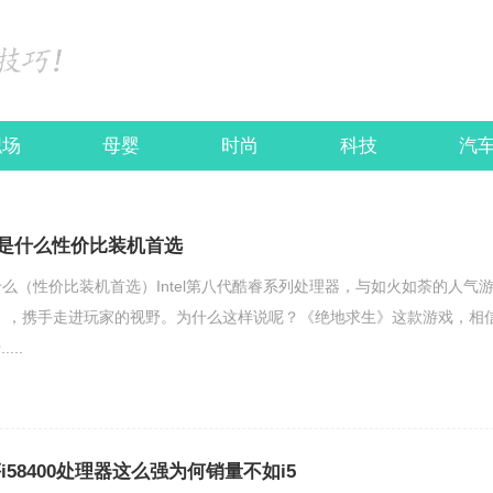
职场
母婴
时尚
科技
汽
指的是什么性价比装机首选
是什么（性价比装机首选）Intel第八代酷睿系列处理器，与如火如荼的人气
》，携手走进玩家的视野。为什么这样说呢？《绝地求生》这款游戏，相
..
测评i58400处理器这么强为何销量不如i5