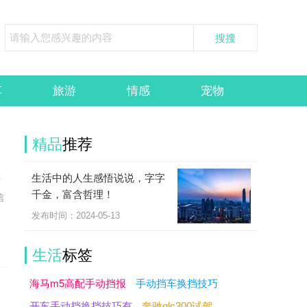
车
旅游
情感
宠物
精品
推荐
生活中的人生感悟说说，字字
游
千金，富含哲理！
信
发布时间：2024-05-13
生活
标签
海马m5高配手动挡报
手动挡车换挡技巧
开车手动挡换挡技巧有
奔驰glc300试驾