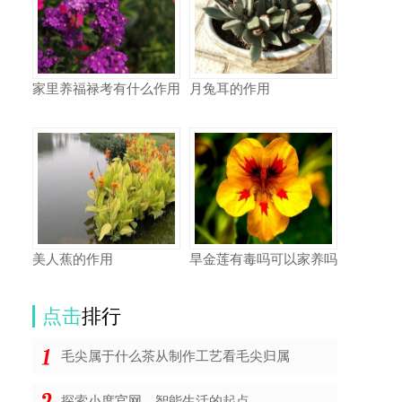
家里养福禄考有什么作用
月兔耳的作用
美人蕉的作用
旱金莲有毒吗可以家养吗
点击
排行
毛尖属于什么茶从制作工艺看毛尖归属
探索小度官网，智能生活的起点