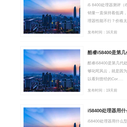
i5 8400处理器测评
销量一直保持着低调，
理器性能不行？价格太高？
发布时间：16天前
酷睿i58400是
酷睿i58400是第几
够叱咤风云，就是因为它
以看到曾经的Cor.....
发布时间：19天前
i58400处理器用
i58400处理器用什么