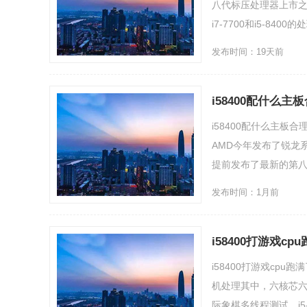
八代标压处理器上市
i7-7700和i5-840
发布时间：19天前
i58400配什么主板
格详解
i58400配什么主板合
AMD今年发布了锐龙
提前发布了最新的第八代Co
发布时间：1月前
i58400打游戏c
i58400打游戏cp
机处理其中，六核芯六线
际象棋多线程测试，i5-84