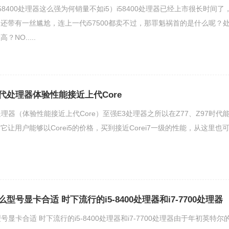
（i58400处理器这么强为何销量不如i5）i58400处理器已经上市很长时间了
还带有一丝尴尬，连上一代i57500都卖不过，那罪魁祸首的是什么呢？
NO.....
第几代处理器体验性能接近上代Core
代处理器（体验性能接近上代Core）至强E3处理器之所以在Z77、Z97时代
让用户能够以Corei5的价格，买到接近Corei7一级的性能，从这里也
什么型号显卡合适 时下流行的i5-8400处理器和i7-7700处理器
型号显卡合适 时下流行的i5-8400处理器和i7-7700处理器由于年初英特尔