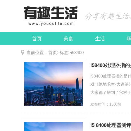
首页
美食
生活
娱乐
民俗
当前位置：
首页
>
标签
>
i58400
i58400处理器
i58400处理器指的
戏《绝地求生·大逃杀
大家都了解到了它对于...
发布时间：15天前
i5 8400处理器