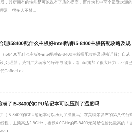
之后，其所拥有的性能是可以说有了质的提高，而作为其中两个最受欢迎
0的处理器，很多人不禁...
合理i58400配什么主板好intel酷睿i5-8400主板搭配攻略及规
理（i58400配什么主板好intel酷睿i5-8400主板搭配攻略及规格详解）自从
系列处理器，受到广大玩家的好评与追捧，给intel施加了很大压力，不得
ffeeLak...
pu跑满了I5-8400的CPU笔记本可以压到了温度吗
u跑满了（I5-8400的CPU笔记本可以压到了温度吗）在英特尔发布的第八代台
程，主频高达2.8GHz，睿频4.0GHz的i5-8400无疑是性价比最高的！
0.....