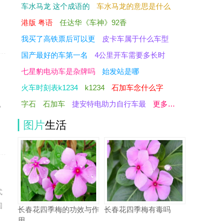
的
车水马龙 这个成语的
车水马龙的意思是什么
港版 粤语
任达华《车神》92香
我买了高铁票后可以更
皮卡车属于什么车型
国产最好的车第一名
4公里开车需要多长时
七星豹电动车是杂牌吗
始发站是哪
火车时刻表k1234
k1234
石加车念什么字
字石
石加车
捷安特电助力自行车最
更多…
已
图片
生活
式
国
长春花四季梅的功效与作
长春花四季梅有毒吗
用