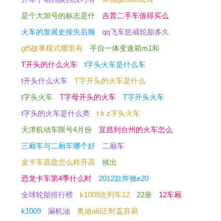
是个大加号的标志是什
吉普二手车值得买么
火车的发展史按先后顺
qq飞车惩戒轮胎多久
gt5故事模式哪里有
手自一体变速箱m1和
T开头的什么火车
t字头火车是什么车
t开头什么火车
T字开头的火车是什么
t字头火车
T字母开头的火车
T字开头火车
t字头的火车是什么类
t k z字头火车
天津机动车限号4月份
宜昌到台州的火车怎么
三厢车与二厢车哪个好
二厢车
皮卡车底盘怎么样升高
候出
恐龙卡车第4季什么时
2012款奔驰e20
全球轮胎排行榜
k1009次列车12
22座
12车厢
k1009
漏机油
奥迪a6l正时盖容易