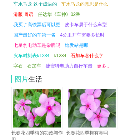
车水马龙 这个成语的
车水马龙的意思是什么
港版 粤语
任达华《车神》92香
我买了高铁票后可以更
皮卡车属于什么车型
国产最好的车第一名
4公里开车需要多长时
七星豹电动车是杂牌吗
始发站是哪
火车时刻表k1234
k1234
石加车念什么字
字石
石加车
捷安特电助力自行车最
更多…
图片
生活
长春花四季梅的功效与作
长春花四季梅有毒吗
用