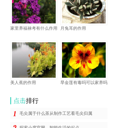
家里养福禄考有什么作用
月兔耳的作用
美人蕉的作用
旱金莲有毒吗可以家养吗
点击
排行
毛尖属于什么茶从制作工艺看毛尖归属
探索小度官网，智能生活的起点