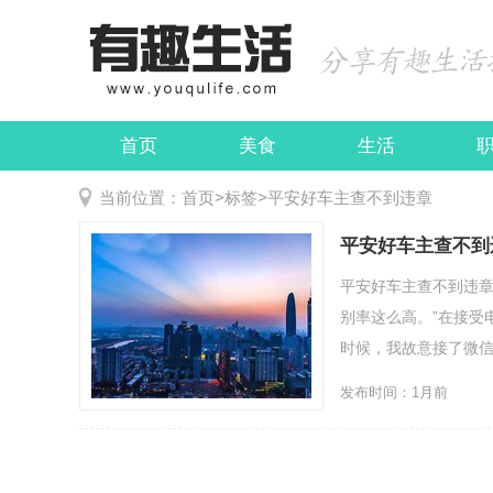
首页
美食
生活
娱乐
民俗
当前位置：
首页
>
标签
>
平安好车主查不到违章
平安好车主查不到
平安好车主查不到违章
别率这么高。”在接受
时候，我故意接了微信语
发布时间：1月前