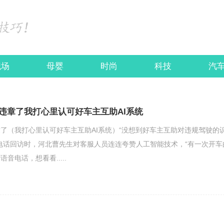
职场
母婴
时尚
科技
汽
违章了我打心里认可好车主互助AI系统
了（我打心里认可好车主互助AI系统）“没想到好车主互助对违规驾驶的
电话回访时，河北曹先生对客服人员连连夸赞人工智能技术，“有一次开车
音电话，想看看.....