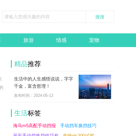
车
旅游
情感
宠物
精品
推荐
生活中的人生感悟说说，字字
识
千金，富含哲理！
的
发布时间：2024-05-13
生活
标签
海马m5高配手动挡报
手动挡车换挡技巧
开车手动挡换挡技巧有
奔驰glc300试驾